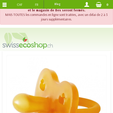
CHF
FR
Blog
0
PORTS OFFERTS
DES 120.-
!! Important !! Jusqu'au 20 août 2026, le support téléphonique
et le magasin de Bex seront fermés.
MAIS TOUTES les commandes en ligne sont traitées, avec un délai de 2 à 3
jours supplémentaires.