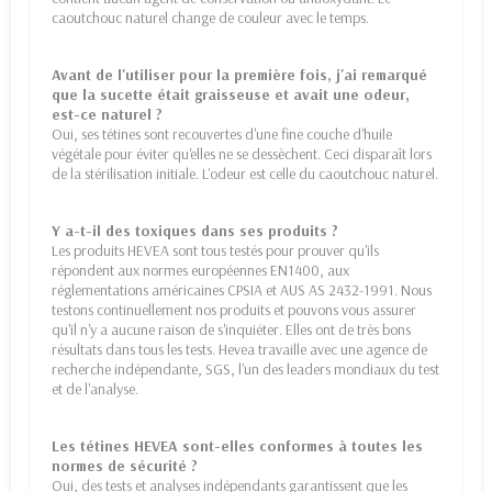
caoutchouc naturel change de couleur avec le temps.
Avant de l'utiliser pour la première fois, j'ai remarqué
que la sucette était graisseuse et avait une odeur,
est-ce naturel ?
Oui, ses tétines sont recouvertes d'une fine couche d'huile
végétale pour éviter qu'elles ne se dessèchent. Ceci disparaît lors
de la stérilisation initiale. L'odeur est celle du caoutchouc naturel.
Y a-t-il des toxiques dans ses produits ?
Les produits HEVEA sont tous testés pour prouver qu'ils
répondent aux normes européennes EN1400, aux
réglementations américaines CPSIA et AUS AS 2432-1991. Nous
testons continuellement nos produits et pouvons vous assurer
qu'il n'y a aucune raison de s'inquiéter. Elles ont de très bons
résultats dans tous les tests. Hevea travaille avec une agence de
recherche indépendante, SGS, l'un des leaders mondiaux du test
et de l'analyse.
Les tétines HEVEA sont-elles conformes à toutes les
normes de sécurité ?
Oui, des tests et analyses indépendants garantissent que les