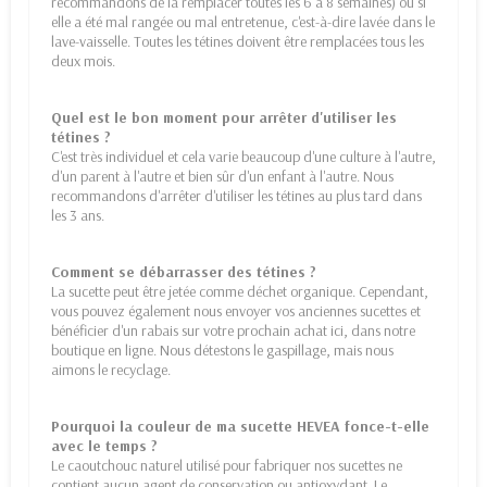
recommandons de la remplacer toutes les 6 à 8 semaines) ou si
elle a été mal rangée ou mal entretenue, c'est-à-dire lavée dans le
lave-vaisselle. Toutes les tétines doivent être remplacées tous les
deux mois.
Quel est le bon moment pour arrêter d'utiliser les
tétines ?
C'est très individuel et cela varie beaucoup d'une culture à l'autre,
d'un parent à l'autre et bien sûr d'un enfant à l'autre. Nous
recommandons d'arrêter d'utiliser les tétines au plus tard dans
les 3 ans.
Comment se débarrasser des tétines ?
La sucette peut être jetée comme déchet organique. Cependant,
vous pouvez également nous envoyer vos anciennes sucettes et
bénéficier d'un rabais sur votre prochain achat ici, dans notre
boutique en ligne. Nous détestons le gaspillage, mais nous
aimons le recyclage.
Pourquoi la couleur de ma sucette HEVEA fonce-t-elle
avec le temps ?
Le caoutchouc naturel utilisé pour fabriquer nos sucettes ne
contient aucun agent de conservation ou antioxydant. Le