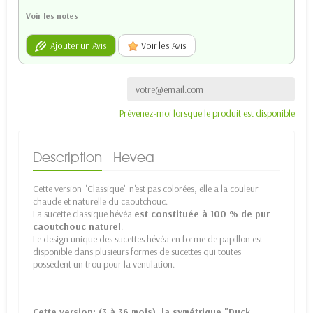
Voir les notes
Ajouter un Avis
Voir les Avis
Prévenez-moi lorsque le produit est disponible
Description
Hevea
Cette version "Classique" n'est pas colorées, elle a la couleur
chaude et naturelle du caoutchouc.
La sucette classique hévéa
est constituée à 100 % de pur
caoutchouc naturel
.
Le design unique des sucettes hévéa en forme de papillon est
disponible dans plusieurs formes de sucettes qui toutes
possèdent un trou pour la ventilation.
Cette version: (3 à 36 mois), la symétrique "Duck