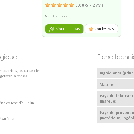
5,00
/
5
-
2
Avis
Voir les notes
Ajouter un Avis
Voir les Avis
ogique
Fiche techn
es assiettes, les casseroles.
Ingrédients (princ
goutter la brosse.
Matière
Pays du fabricant
(marque)
ine couche d’huile lin.
Pays de provena
(matériaux, ingérd
 séparément