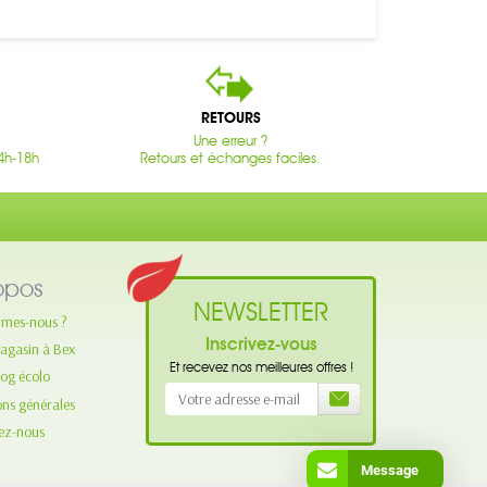
RETOURS
Une erreur ?
4h-18h
Retours et échanges faciles.
opos
NEWSLETTER
mes-nous ?
Inscrivez-vous
agasin à Bex
Et recevez nos meilleures offres !
log écolo
ons générales
ez-nous
Message