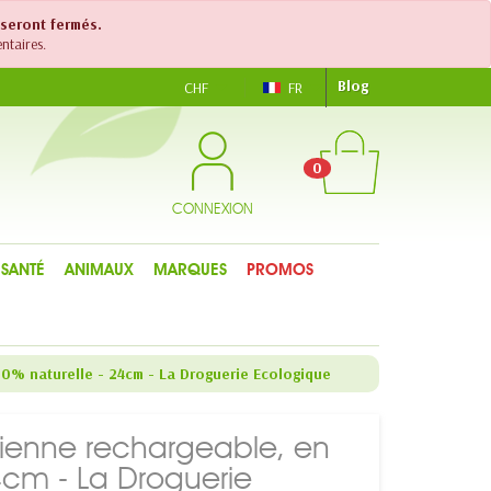
 seront fermés.
ntaires.
Blog
CHF
FR
0
CONNEXION
SANTÉ
ANIMAUX
MARQUES
PROMOS
100% naturelle - 24cm - La Droguerie Ecologique
ncienne rechargeable, en
4cm - La Droguerie