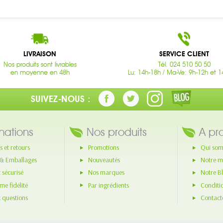
LIVRAISON
SERVICE CLIENT
Nos produits sont livrables
Tél. 024 510 50 50
en moyenne en 48h
Lu: 14h-18h / Ma-Ve: 9h-12h et 1
SUIVEZ-NOUS :
mations
Nos produits
A pr
s et retours
Promotions
Qui som
 & Emballages
Nouveautés
Notre m
 sécurisé
Nos marques
Notre B
e fidélité
Par ingrédients
Conditi
x questions
Contact