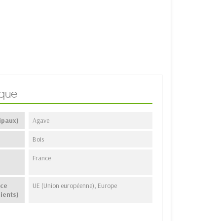
ique
ipaux)
Agave
Bois
France
nce
UE (Union européenne), Europe
ients)