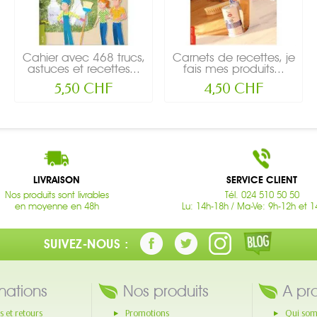
Cahier avec 468 trucs,
Carnets de recettes, je
astuces et recettes...
fais mes produits...
5,50 CHF
4,50 CHF
LIVRAISON
SERVICE CLIENT
Nos produits sont livrables
Tél. 024 510 50 50
en moyenne en 48h
Lu: 14h-18h / Ma-Ve: 9h-12h et 1
SUIVEZ-NOUS :
mations
Nos produits
A pr
s et retours
Promotions
Qui som