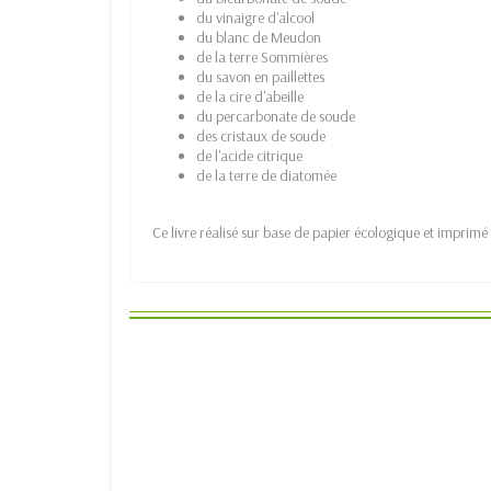
du vinaigre d'alcool
du blanc de Meudon
de la terre Sommières
du savon en paillettes
de la cire d'abeille
du percarbonate de soude
des cristaux de soude
de l'acide citrique
de la terre de diatomée
Ce livre réalisé sur base de papier écologique et imprim