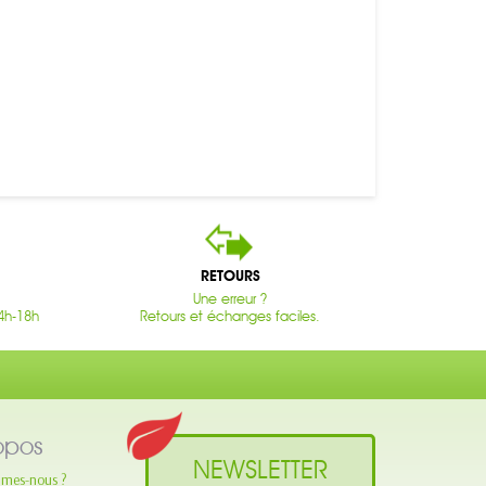
RETOURS
Une erreur ?
4h-18h
Retours et échanges faciles.
opos
NEWSLETTER
mes-nous ?