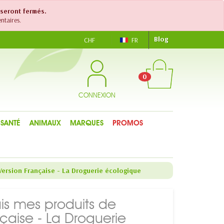
 seront fermés.
ntaires.
Blog
CHF
FR
0
CONNEXION
SANTÉ
ANIMAUX
MARQUES
PROMOS
 Version Française - La Droguerie écologique
ais mes produits de
çaise - La Droguerie