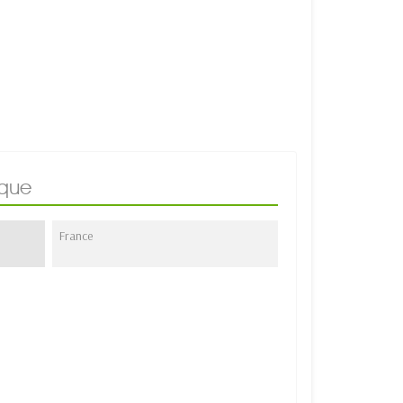
ique
France