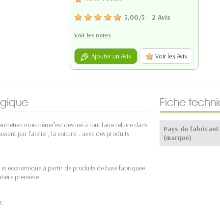
5,00
/
5
-
2
Avis
Voir les notes
Ajouter un Avis
Voir les Avis
ogique
Fiche techn
'entretien moi-même"est destiné à tout faire reluire dans
Pays du fabricant
ssant par l'atelier, la voiture… avec des produits
(marque)
ce et économique à partir de produits de base fabriquée
tière première
r: