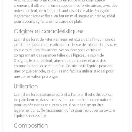
crémeuse, il offre un arôme rappelant les forêts suisses, avec des
notes de tilleul, de trèfle, de framboise et d'érable. Son goût
légèrement âpre et floral en fait un miel unique et intense, idéal
pour accompagner une multitude de plats.
Origine et caractéristiques
Le miel de forêt de Peter Ramseier est extrait à la fin du mois de
juillet, lorsque la nature offre une richesse de miellat et de sucres
issus des feuilles des arbres. Ses sources sont variées et
comprennent des essences telles que l'épicéa, le sapin de
Douglas, le pin, le tilleul, ainsi que des plantes et arbustes
comme la framboise et la mûre. Ce miel reste liquide pendant
une longue période, ce qui le rend facile à utiliser et idéal pour
une conservation prolongée.
Utilisation
Le miel de forêt BioSuisse est prêt à l’emploi. Il est délicieux sur
du pain beurré, dans le muesli ou comme édulcorant naturel
pour les pâtisseries et autres plats. Il peut également être
légèrement chauffé (maximum 40°C) pour retrouver sa texture
liquide si nécessaire.
Composition