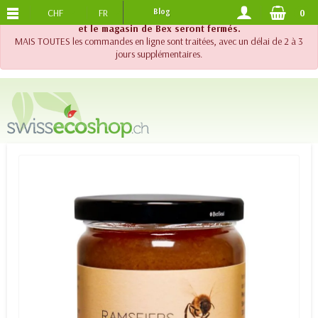
CHF
FR
Blog
0
PORTS OFFERTS
DES 120.-
!! Important !! Jusqu'au 20 août 2026, le support téléphonique
et le magasin de Bex seront fermés.
MAIS TOUTES les commandes en ligne sont traitées, avec un délai de 2 à 3
jours supplémentaires.