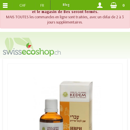
CHF
FR
Blog
0
PORTS OFFERTS
DES 120.-
!! Important !! Jusqu'au 20 août 2026, le support téléphonique
et le magasin de Bex seront fermés.
MAIS TOUTES les commandes en ligne sont traitées, avec un délai de 2 à 3
jours supplémentaires.