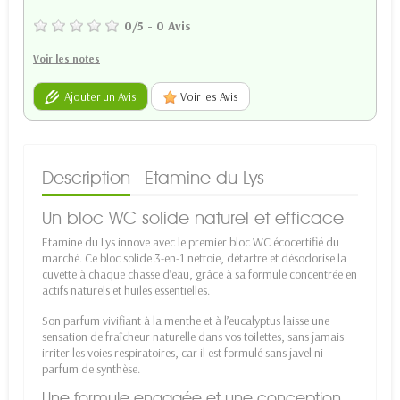
0
/
5
-
0
Avis
Voir les notes
Ajouter un Avis
Voir les Avis
Description
Etamine du Lys
Un bloc WC solide naturel et efficace
Etamine du Lys innove avec le premier bloc WC écocertifié du
marché. Ce bloc solide 3-en-1 nettoie, détartre et désodorise la
cuvette à chaque chasse d’eau, grâce à sa formule concentrée en
actifs naturels et huiles essentielles.
Son parfum vivifiant à la menthe et à l’eucalyptus laisse une
sensation de fraîcheur naturelle dans vos toilettes, sans jamais
irriter les voies respiratoires, car il est formulé sans javel ni
parfum de synthèse.
Une formule engagée et une conception