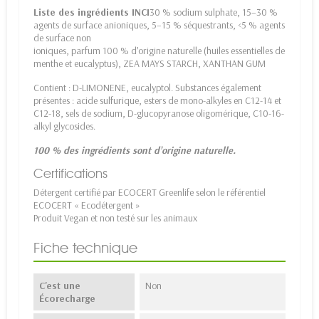
Liste des ingrédients INCI
30 % sodium sulphate, 15–30 %
agents de surface anioniques, 5–15 % séquestrants, <5 % agents
de surface non
ioniques, parfum 100 % d’origine naturelle (huiles essentielles de
menthe et eucalyptus), ZEA MAYS STARCH, XANTHAN GUM
Contient : D-LIMONENE, eucalyptol. Substances également
présentes : acide sulfurique, esters de mono-alkyles en C12-14 et
C12-18, sels de sodium, D-glucopyranose oligomérique, C10-16-
alkyl glycosides.
100 % des ingrédients sont d’origine naturelle.
Certifications
Détergent certifié par ECOCERT Greenlife selon le référentiel
ECOCERT « Ecodétergent »
Produit Vegan et non testé sur les animaux
Fiche technique
C'est une
Non
Écorecharge