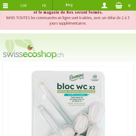
CHF
FR
Blog
0
PORTS OFFERTS
DES 120.-
!! Important !! Jusqu'au 20 août 2026, le support téléphonique
et le magasin de Bex seront fermés.
MAIS TOUTES les commandes en ligne sont traitées, avec un délai de 2 à 3
jours supplémentaires.