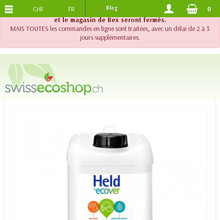
CHF
FR
Blog
0
PORTS OFFERTS
DES 120.-
!! Important !! Jusqu'au 20 août 2026, le support téléphonique
et le magasin de Bex seront fermés.
MAIS TOUTES les commandes en ligne sont traitées, avec un délai de 2 à 3
jours supplémentaires.