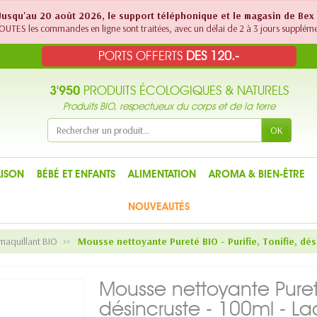
! Jusqu'au 20 août 2026, le support téléphonique et le magasin de Bex
UTES les commandes en ligne sont traitées, avec un délai de 2 à 3 jours suppléme
PORTS OFFERTS
DES 120.-
3'950
PRODUITS ÉCOLOGIQUES & NATURELS
Produits BIO, respectueux du corps et de la terre
OK
ISON
BÉBÉ ET ENFANTS
ALIMENTATION
AROMA & BIEN-ÊTRE
NOUVEAUTÉS
maquillant BIO
Mousse nettoyante Pureté BIO - Purifie, Tonifie, dé
Mousse nettoyante Pureté 
désincruste - 100ml - L