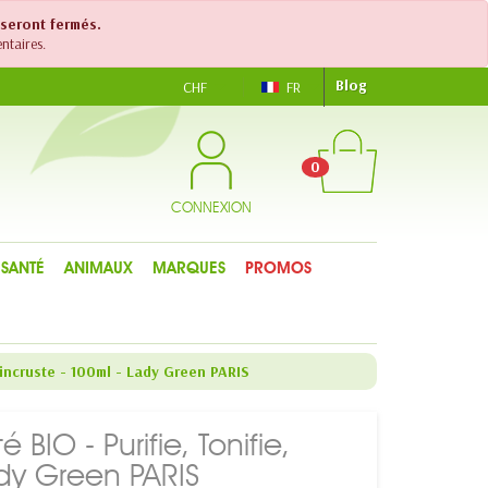
 seront fermés.
ntaires.
Blog
CHF
FR
0
CONNEXION
SANTÉ
ANIMAUX
MARQUES
PROMOS
sincruste - 100ml - Lady Green PARIS
BIO - Purifie, Tonifie,
ady Green PARIS