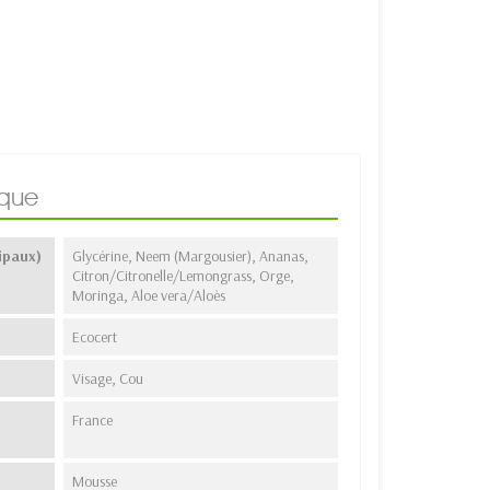
ique
ipaux)
Glycérine, Neem (Margousier), Ananas,
Citron/Citronelle/Lemongrass, Orge,
Moringa, Aloe vera/Aloès
Ecocert
Visage, Cou
France
Mousse