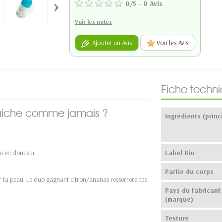
›
0
/
5
-
0
Avis
Voir les notes
Ajouter un Avis
Voir les Avis
Fiche techn
fraiche comme jamais ?
Ingrédients (princ
eau en douceur.
Label Bio
Partie du corps
ier ta peau. Le duo gagnant citron/ananas resserrera tes
Pays du fabricant
(marque)
Texture