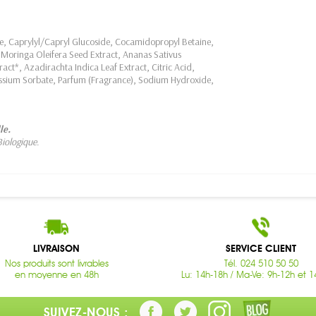
e, Caprylyl/Capryl Glucoside, Cocamidopropyl Betaine,
, Moringa Oleifera Seed Extract, Ananas Sativus
ract*, Azadirachta Indica Leaf Extract, Citric Acid,
ssium Sorbate, Parfum (Fragrance), Sodium Hydroxide,
lle.
Biologique.
LIVRAISON
SERVICE CLIENT
Nos produits sont livrables
Tél. 024 510 50 50
en moyenne en 48h
Lu: 14h-18h / Ma-Ve: 9h-12h et 1
SUIVEZ-NOUS :