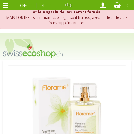
CHF
FR
Blog
0
PORTS OFFERTS
DES 120.-
!! Important !! Jusqu'au 20 août 2026, le support téléphonique
et le magasin de Bex seront fermés.
MAIS TOUTES les commandes en ligne sont traitées, avec un délai de 2 à 3
jours supplémentaires.