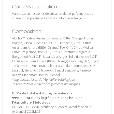
Conseils d'utilisation
Vaporisez sur les zones de pulsation du corps (cou, buste et
intérieur des poignets). Eviter le contact avec les yeux.
Composition
Alcohol**, Citrus Aurantium Amara (Bitter Orange) Flower
Water*, Litsea Cubeba Fruit Oil*, Limonene, Citral, Citrus
Aurantium Amara (Bitter Orange) Peel Oil*, Citrus Medica
Limonum (Lemon) Peel Oil*, Citrus Aurantium Bergamia
(Bergamot) Fruit Oil*, Lavandula Angustifolia (Lavender) Oil*,
Citrus Aurantium Amara (Bitter Orange) Leaf/Twig Oil*, Styrax
Tonkinensis Resin Extract, Elettaria Cardamomum Seed Oil*,
Linalool, Geraniol, Citronellol, Benzyl Benzoate, Farnesol,
Benzyl Cinnamate, Benzyl Alcohol.
* ingrédients issus de l’Agriculture Biologique
** transformés à partir d’ingrédients biologiques
100% du total est d’origine naturelle
99% du total des ingrédients sont issus de
l’Agriculture Biologique
COSMOS ORGANIC certifié par Ecocert Greenlife selon le
référentiel COSMOS