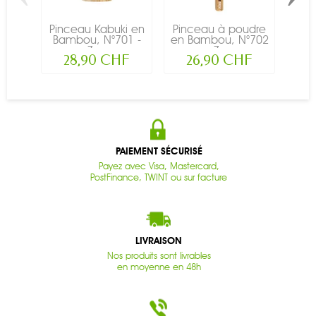
Pinceau Kabuki en
Pinceau à poudre
Pi
Bambou, N°701 -
en Bambou, N°702
jou
Zao
- Zao
28,90 CHF
26,90 CHF
PAIEMENT SÉCURISÉ
Payez avec Visa, Mastercard,
PostFinance, TWINT ou sur facture
LIVRAISON
Nos produits sont livrables
en moyenne en 48h