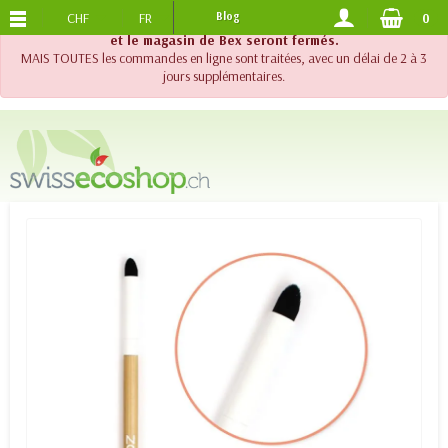
CHF
FR
Blog
0
PORTS OFFERTS
DES 120.-
!! Important !! Jusqu'au 20 août 2026, le support téléphonique
et le magasin de Bex seront fermés.
MAIS TOUTES les commandes en ligne sont traitées, avec un délai de 2 à 3
jours supplémentaires.