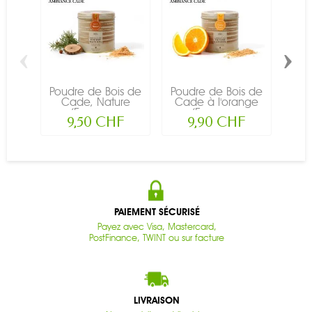
‹
›
Poudre de Bois de
Poudre de Bois de
Pou
Cade, Nature
Cade à l'orange
(Encens...
(Encens...
l
9,50 CHF
9,90 CHF
PAIEMENT SÉCURISÉ
Payez avec Visa, Mastercard,
PostFinance, TWINT ou sur facture
LIVRAISON