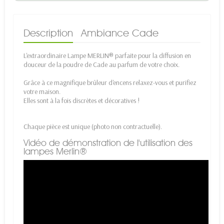
Description
Ambiance Cade
L'extraordinaire Lampe MERLIN® parfaite pour la diffusion en
douceur de la poudre de Cade au parfum de votre choix.
Grâce à ce magnifique brûleur d'encens relaxez-vous et purifiez
votre maison.
Elles sont à la fois discrètes et décoratives !
Chaque pièce est unique (photo non contractuelle).
Vidéo de démonstration de l'utilisation des
lampes Merlin®