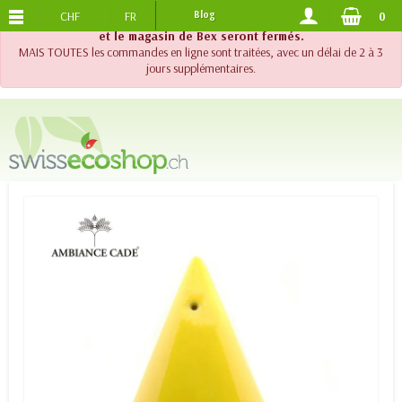
CHF
FR
Blog
0
PORTS OFFERTS
DES 120.-
!! Important !! Jusqu'au 20 août 2026, le support téléphonique
et le magasin de Bex seront fermés.
MAIS TOUTES les commandes en ligne sont traitées, avec un délai de 2 à 3
jours supplémentaires.