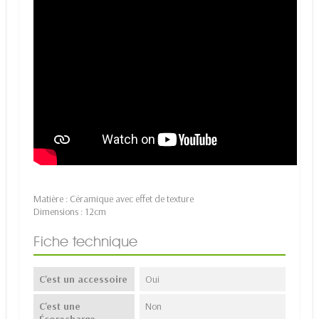
Matière : Céramique avec effet de texture
Dimensions : 12cm
Fiche technique
C'est un accessoire
Oui
C'est une
Non