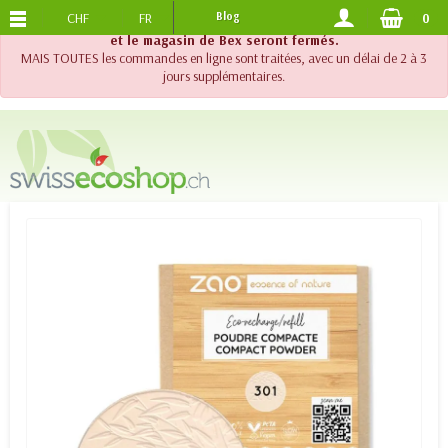
CHF
FR
Blog
0
PORTS OFFERTS
DES 120.-
!! Important !! Jusqu'au 20 août 2026, le support téléphonique
et le magasin de Bex seront fermés.
MAIS TOUTES les commandes en ligne sont traitées, avec un délai de 2 à 3
jours supplémentaires.