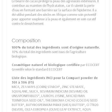
Le beurre de cacao protège la peau des agressions extérieures. Il
contribue au maintien de l’hydratation, car il ralentit la perte
d’eau en formant une barrière sur la surface de l’épiderme. Il a
été utilisé pendant des siècles en Afrique comme soin préventif
pour apporter souplesse à la peau et également en soin curatif
contre le dessèchement.
Composition
100% du total des ingrédients sont d'origine naturelle.
10% du total des ingrédients sont issus de l'agriculture
biologique.
Cosmétique naturel et biologique certifiée
par ECOCERT
Greenlife selon le standard ECOCERT
Liste des ingrédients INCI pour la Compact powder de
301 à 306 (F5)
MICA, ZEA MAYS (CORN) STARCH*, ZINC STEARATE,
SQUALANE, SILICA, SESAMUM INDICUM (SESAME) OIL
UNSAPONIFIABLES*, LAUROYL LYSINE, MACADAMIA
TERNIFOLIA SEED OIL*, THEOBROMA CACAO (COCOA) SEED
BUTTER*, BUTYROSPERMUM PARKII (SHEA) BUTTER*, CI 77820
(SILVER), OLEA EUROPAEA (OLIVE) LEAF EXTRACT, AQUA