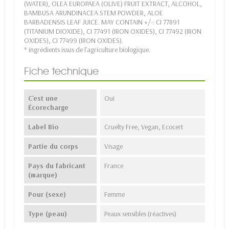
(WATER), OLEA EUROPAEA (OLIVE) FRUIT EXTRACT, ALCOHOL,
BAMBUSA ARUNDINACEA STEM POWDER, ALOE
BARBADENSIS LEAF JUICE. MAY CONTAIN +/-: CI 77891
(TITANIUM DIOXIDE), CI 77491 (IRON OXIDES), CI 77492 (IRON
OXIDES), CI 77499 (IRON OXIDES).
* ingrédients issus de l'agriculture biologique.
Fiche technique
C'est une
Oui
Écorecharge
Label Bio
Cruelty Free, Vegan, Ecocert
Partie du corps
Visage
Pays du fabricant
France
(marque)
Pour (sexe)
Femme
Type (peau)
Peaux sensibles (réactives)