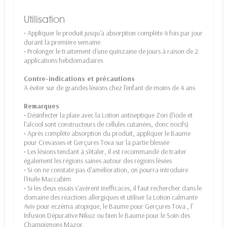
Utilisation
• Appliquer le produit jusqu'à absorption complète 4 fois par jour
durant la première semaine
• Prolonger le traitement d'une quinzaine de jours à raison de 2
applications hebdomadaires
Contre-indications et précautions
A éviter sur de grandes lésions chez l'enfant de moins de 4 ans
Remarques
• Désinfecter la plaie avec la Lotion antiseptique Zori (l'iode et
l'alcool sont constructeurs de cellules cutanées, donc nocifs)
• Après complète absorption du produit, appliquer le Baume
pour Crevasses et Gerçures Tova sur la partie blessée
• Les lésions tendant à s'étaler, il est recommandé de traiter
également les régions saines autour des régions lésées
• Si on ne constate pas d'amélioration, on pourra introduire
l'Huile Maccabim
• Si les deux essais s'avèrent inefficaces, il faut rechercher dans le
domaine des réactions allergiques et utiliser la Lotion calmante
Aviv pour eczéma atopique, le Baume pour Gerçures Tova , l'
Infusion Dépurative Nikuz ou bien le Baume pour le Soin des
Champignons Mazor.