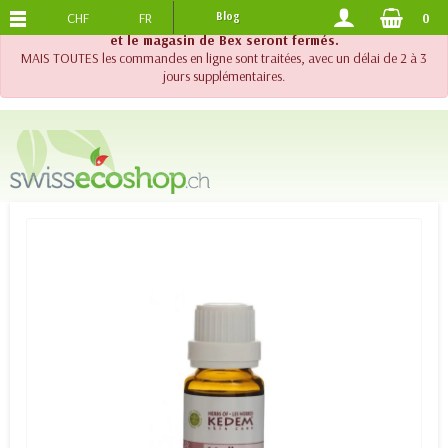
CHF
FR
Blog
0
PORTS OFFERTS
DES 120.-
!! Important !! Jusqu'au 20 août 2026, le support téléphonique
et le magasin de Bex seront fermés.
MAIS TOUTES les commandes en ligne sont traitées, avec un délai de 2 à 3
jours supplémentaires.