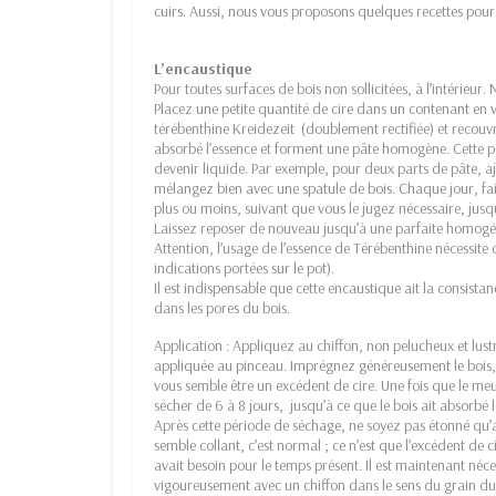
cuirs. Aussi, nous vous proposons quelques recettes pour
L’encaustique
Pour toutes surfaces de bois non sollicitées, à l’intérieur.
Placez une petite quantité de cire dans un contenant en v
térébenthine Kreidezeit (doublement rectifiée) et recouvrir
absorbé l’essence et forment une pâte homogène. Cette pâ
devenir liquide. Par exemple, pour deux parts de pâte, a
mélangez bien avec une spatule de bois. Chaque jour, fa
plus ou moins, suivant que vous le jugez nécessaire, jus
Laissez reposer de nouveau jusqu’à une parfaite homogén
Attention, l’usage de l’essence de Térébenthine nécessite 
indications portées sur le pot).
Il est indispensable que cette encaustique ait la consista
dans les pores du bois.
Application : Appliquez au chiffon, non pelucheux et lust
appliquée au pinceau. Imprégnez généreusement le bois, q
vous semble être un excédent de cire. Une fois que le meub
sécher de 6 à 8 jours, jusqu’à ce que le bois ait absorbé l
Après cette période de séchage, ne soyez pas étonné qu’
semble collant, c’est normal ; ce n’est que l’excédent de c
avait besoin pour le temps présent. Il est maintenant néces
vigoureusement avec un chiffon dans le sens du grain du b