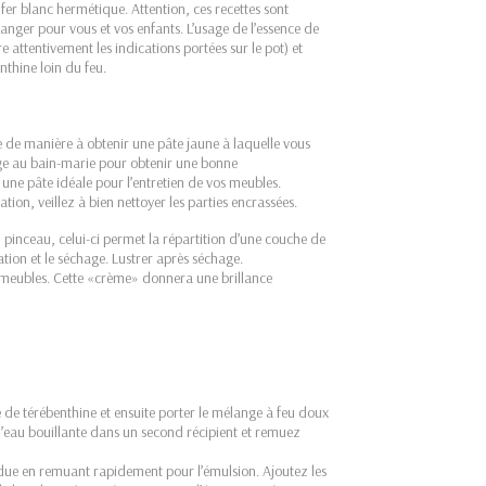
fer blanc hermétique. Attention, ces recettes sont
anger pour vous et vos enfants. L’usage de l’essence de
e attentivement les indications portées sur le pot) et
enthine loin du feu.
ne de manière à obtenir une pâte jaune à laquelle vous
nge au bain-marie pour obtenir une bonne
 une pâte idéale pour l’entretien de vos meubles.
ion, veillez à bien nettoyer les parties encrassées.
n pinceau, celui-ci permet la répartition d’une couche de
cation et le séchage. Lustrer après séchage.
os meubles. Cette «crème» donnera une brillance
e de térébenthine et ensuite porter le mélange à feu doux
 l’eau bouillante dans un second récipient et remuez
due en remuant rapidement pour l’émulsion. Ajoutez les