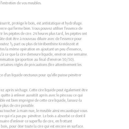
 l’entretien de vos meubles.
 Nourrit, protège le bois, est antistatique et hydrofuge.
erre qui ferme bien. Vous pouvez utiliser l’essence de
 les pépites de cire. 24 heures plus tard, les pépites ont
te doit être à nouveau diluée avec de l’essence pour
joutez ½ part ou plus de térébenthine Kreidezeit et
ites la même opération en ajoutant un peu d’essence,
qu’à ce que la cire demeure liquide, environ une semaine.
éisation (proportion au final d’environ 50/50).
certaines règles de précautions (lire attentivement les
nce d’un liquide onctueux pour qu’elle puisse pénétrer
rez après séchage. Cette cire liquide peut également être
uitte à enlever aussitôt après avec le pinceau ce qui
le est bien imprégné de cette cire liquide, laissez-la
e plus de cire possible.
au toucher à main nue, le meuble ainsi encaustiqué vous
ire qui n’a pas pu pénétrer. Le bois a absorbé ce dont il
saire d’enlever ce superflu de cire, en frottant
ois, pour ôter toute la cire qui est encore en surface.