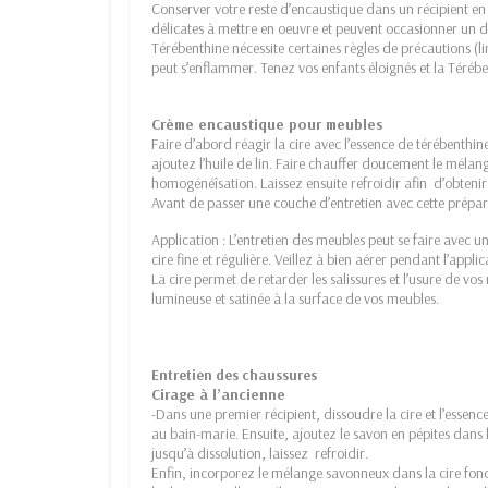
Conserver votre reste d’encaustique dans un récipient en 
délicates à mettre en oeuvre et peuvent occasionner un d
Térébenthine nécessite certaines règles de précautions (lir
peut s’enflammer. Tenez vos enfants éloignés et la Téréb
Crème encaustique pour meubles
Faire d’abord réagir la cire avec l’essence de térébenthi
ajoutez l’huile de lin. Faire chauffer doucement le méla
homogénéîsation. Laissez ensuite refroidir afin d’obtenir
Avant de passer une couche d’entretien avec cette préparat
Application : L’entretien des meubles peut se faire avec u
cire fine et régulière. Veillez à bien aérer pendant l’appli
La cire permet de retarder les salissures et l’usure de v
lumineuse et satinée à la surface de vos meubles.
Entretien des chaussures
Cirage à l’ancienne
-Dans une premier récipient, dissoudre la cire et l’essenc
au bain-marie. Ensuite, ajoutez le savon en pépites dans
jusqu’à dissolution, laissez refroidir.
Enfin, incorporez le mélange savonneux dans la cire fon