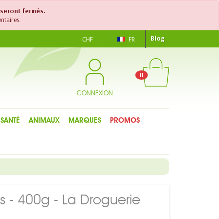
 seront fermés.
ntaires.
Blog
CHF
FR
0
CONNEXION
SANTÉ
ANIMAUX
MARQUES
PROMOS
es - 400g - La Droguerie