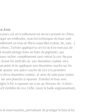
en Asie
s jours cet art traditionnel est encore présent en Chine,
loppé ses méthodes, mais les techniques de base sont
lement un tissu en fibres naturelles (coton, lin, soie... )
u blanc, l’artiste applique la cire là où il ne veut pas de
 est ensuite plongé dans un bain de pigments, qui
aissez sécher complètement sans retirer la cire. Ne pas
ec, choisir les endroits où une deuxième couleur sera
 suivante) et en appliquer une deuxième couche sur les
t ajouter une autre couche de cire à la première
ure de la deuxième couleur, et ainsi de suite pour toutes
d sur une planche à repasser. Etendez le tissu avec
églez le fer à repasser un cran au-dessous de «Coton».
il s’imbibe de cire. Enfin, lavez le batik soigneusement,
s et nourrissantes, permettant de protéger le bois et les