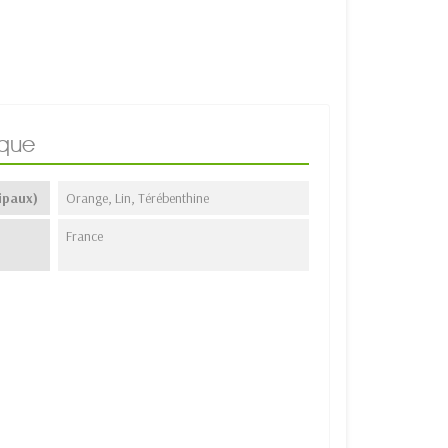
ique
ipaux)
Orange, Lin, Térébenthine
France