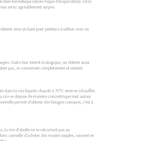
lle bien hermétique (sinon risque d’évaporation). Cirez
… vous serez agréablement surpris.
btient ainsi un liant pour peinture à utiliser avec ou
ougies. Outre leur intérêt écologique, on obtient aussi
lent pas, se consument complètement et sentent
ée dans la cire liquide chaude à 70°C environ (chauffée
 La cire se dépose de manière concentrique tout autour
onnelle permet d’obtenir des bougies coniques, c’est à
e, la cire d’abeille ne se rétractant pas au
t donc conseillé d’acheter des moules souples, souvent en
ifs).