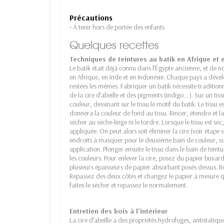
Précautions
• A tenir hors de portée des enfants
Quelques recettes
Techniques de teintures au batik en Afrique et 
Le batik était déjà connu dans l’Égypte ancienne, et de no
en Afrique, en Inde et en Indonésie. Chaque pays a déve
restées les mêmes. Fabriquer un batik nécessite traditionnel
de la cire d’abeille et des pigments (indigo... ). Sur un tiss
couleur, dessinant sur le tissu le motif du batik. Le tissu
donnera la couleur de fond au tissu. Rincer, étendre et l
sécher au sèche-linge ni le tordre. Lorsque le tissu est s
appliquée. On peut alors soit éliminer la cire (voir étape
endroits à masquer pour le deuxième bain de couleur, soi
application. Plonger ensuite le tissu dans le bain de teint
les couleurs. Pour enlever la cire, posez du papier buvar
plusieurs épaisseurs de papier absorbant posés dessus. R
Repassez des deux côtés et changez le papier à mesure qu’
faites-le sécher et repassez le normalement.
Entretien des bois à l’intérieur
La cire d’abeille a des propriétés hydrofuges, antistatique