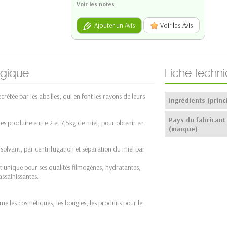
Voir les notes
Ajouter un Avis
Voir les Avis
ogique
Fiche techn
crétée par les abeilles, qui en font les rayons de leurs
Ingrédients (princ
Pays du fabricant
illes produire entre 2 et 7,5kg de miel, pour obtenir en
(marque)
s solvant, par centrifugation et séparation du miel par
st unique pour ses qualités filmogènes, hydratantes,
assainissantes.
e les cosmétiques, les bougies, les produits pour le