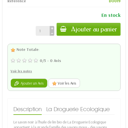
Référence
DO019
En stock
Ajouter au panier
Note Totale
:
0
/
5
-
0
Avis
Voir les notes
Ajouter un Avis
Voir les Avis
Description
La Droguerie Ecologique
Le savon noir à l'huile de lin bio de La Droguerie Ecologique
appartient à la grande famille des savons mous - des savons