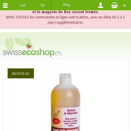
CHF
FR
Blog
0
PORTS OFFERTS
DES 120.-
!! Important !! Jusqu'au 20 août 2026, le support téléphonique
et le magasin de Bex seront fermés.
MAIS TOUTES les commandes en ligne sont traitées, avec un délai de 2 à 3
jours supplémentaires.
NOUVEAU