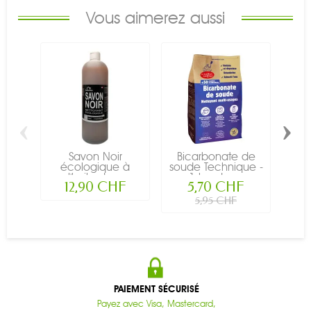
Vous aimerez aussi
‹
›
Savon Noir
Bicarbonate de
Bla
écologique à
soude Technique -
l'huile de...
1 kg - La...
12,90 CHF
5,70 CHF
5,95 CHF
PAIEMENT SÉCURISÉ
Payez avec Visa, Mastercard,