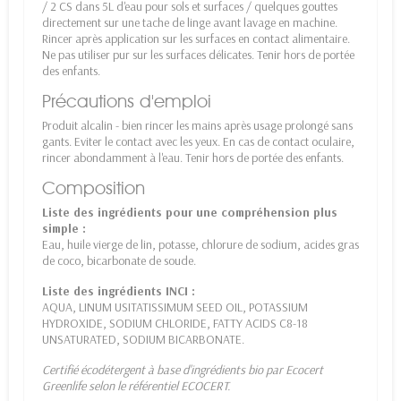
/ 2 CS dans 5L d'eau pour sols et surfaces / quelques gouttes
directement sur une tache de linge avant lavage en machine.
Rincer après application sur les surfaces en contact alimentaire.
Ne pas utiliser pur sur les surfaces délicates. Tenir hors de portée
des enfants.
Précautions d'emploi
Produit alcalin - bien rincer les mains après usage prolongé sans
gants. Eviter le contact avec les yeux. En cas de contact oculaire,
rincer abondamment à l'eau. Tenir hors de portée des enfants.
Composition
Liste des ingrédients pour une compréhension plus
simple :
Eau, huile vierge de lin, potasse, chlorure de sodium, acides gras
de coco, bicarbonate de soude.
Liste des ingrédients INCI :
AQUA, LINUM USITATISSIMUM SEED OIL, POTASSIUM
HYDROXIDE, SODIUM CHLORIDE, FATTY ACIDS C8-18
UNSATURATED, SODIUM BICARBONATE.
Certifié écodétergent à base d'ingrédients bio par Ecocert
Greenlife selon le référentiel ECOCERT.