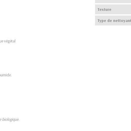
Texture
Type de nettoyan
que végétal
 humide.
e biologique.