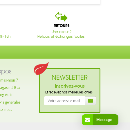
RETOURS
Une erreur ?
4h-18h
Retours et échanges faciles.
opos
NEWSLETTER
mes-nous ?
Inscrivez-vous
agasin à Bex
Et recevez nos meilleures offres !
log écolo
ons générales
ez-nous
Message