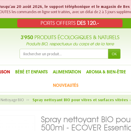
! Jusqu'au 20 août 2026, le support téléphonique et le magasin de Bex
UTES les commandes en ligne sont traitées, avec un délai de 2 à 3 jours suppléme
PORTS OFFERTS
DES 120.-
3'950
PRODUITS ÉCOLOGIQUES & NATURELS
Produits BIO, respectueux du corps et de la terre
OK
ISON
BÉBÉ ET ENFANTS
ALIMENTATION
AROMA & BIEN-ÊTRE
NOUVEAUTÉS
e Nettoyage BIO
Spray nettoyant BIO pour vitres et surfaces vitrées 
Spray nettoyant BIO pour 
500ml - ECOVER Essentia