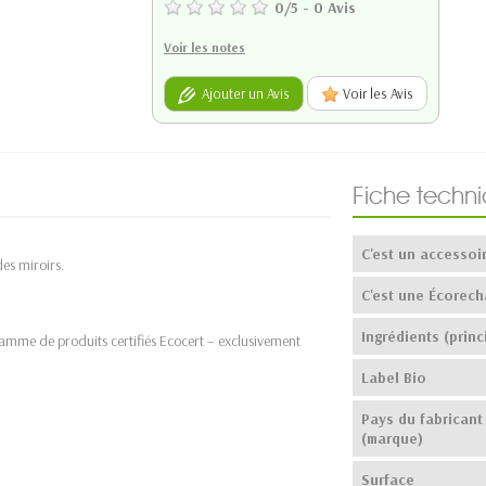
0
/
5
-
0
Avis
Voir les notes
Ajouter un Avis
Voir les Avis
Fiche techn
C'est un accessoi
des miroirs.
C'est une Écorech
Ingrédients (princ
amme de produits certifiés Ecocert – exclusivement
Label Bio
Pays du fabricant
(marque)
Surface