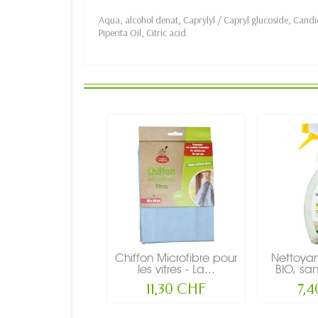
Aqua, alcohol denat, Caprylyl / Capryl glucoside, Cand
Piperita Oil, Citric acid.
Chiffon Microfibre pour
Nettoyan
les vitres - La...
BIO, san
11,30 CHF
7,