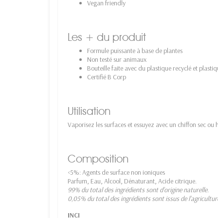
Vegan friendly
Les + du produit
Formule puissante à base de plantes
Non testé sur animaux
Bouteille faite avec du plastique recyclé et plasti
Certifié B Corp
Utilisation
Vaporisez les surfaces et essuyez avec un chiffon sec ou
Composition
<5%: Agents de surface non ioniques
Parfum, Eau, Alcool, Dénaturant, Acide citrique.
99% du total des ingrédients sont d’origine naturelle.
0,05% du total des ingrédients sont issus de l’agricultur
INCI