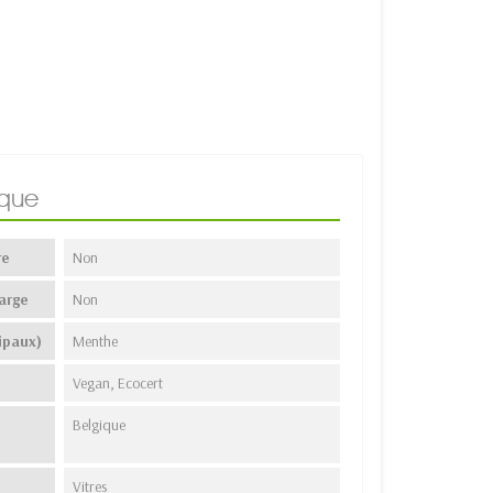
ique
re
Non
arge
Non
ipaux)
Menthe
Vegan, Ecocert
Belgique
Vitres