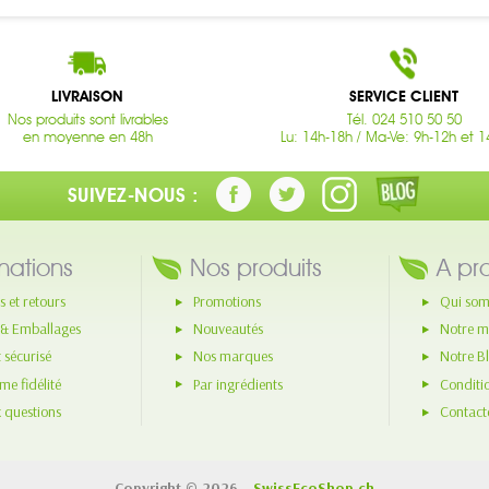
LIVRAISON
SERVICE CLIENT
Nos produits sont livrables
Tél. 024 510 50 50
en moyenne en 48h
Lu: 14h-18h / Ma-Ve: 9h-12h et 1
SUIVEZ-NOUS :
mations
Nos produits
A pr
s et retours
Promotions
Qui som
 & Emballages
Nouveautés
Notre m
 sécurisé
Nos marques
Notre B
e fidélité
Par ingrédients
Conditi
x questions
Contact
Copyright © 2026 -
SwissEcoShop.ch