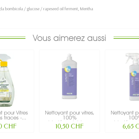
ida bombicola / glucose / rapeseed oil ferment, Mentha
Vous aimerez aussi
t pour Vitres
Nettoyant pour vitres,
Nettoyant po
s traces -...
100%
100
biodégradable,...
biodégrada
40 CHF
10,50 CHF
6,65 