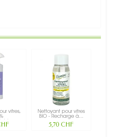
ur vitres,
Nettoyant pour vitres
%
BIO - Recharge à...
ble,...
CHF
5,70 CHF