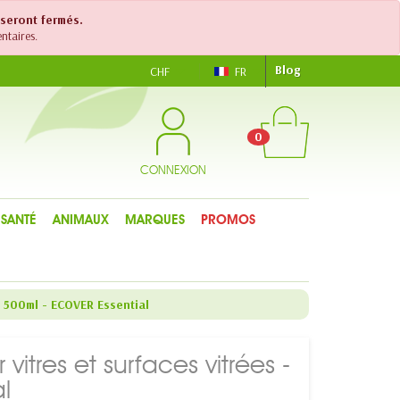
 seront fermés.
ntaires.
Blog
CHF
FR
0
CONNEXION
SANTÉ
ANIMAUX
MARQUES
PROMOS
- 500ml - ECOVER Essential
vitres et surfaces vitrées -
l