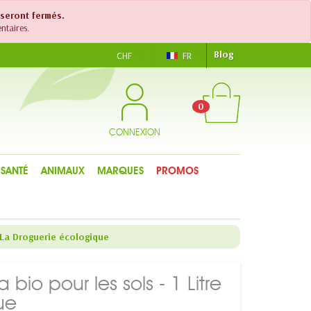
 seront fermés.
ntaires.
Blog
CHF
FR
0
CONNEXION
SANTÉ
ANIMAUX
MARQUES
PROMOS
- La Droguerie écologique
bio pour les sols - 1 Litre
ue