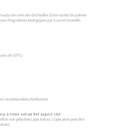
rnauba bio (extraite des feuilles d’une variété de palmier
 base d’ingrédients biologiques par Ecocert Greenlife.
moins de 30°C).
ses recommandées d’utilisation.
ra à votre sol un bel aspect ciré
iffon non pelucheux puis lustrez. L’opération peut être
ouhaité.