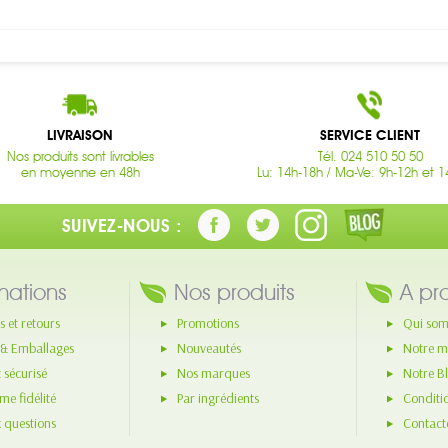
LIVRAISON
SERVICE CLIENT
Nos produits sont livrables
Tél. 024 510 50 50
en moyenne en 48h
Lu: 14h-18h / Ma-Ve: 9h-12h et 1
SUIVEZ-NOUS :
mations
Nos produits
A pr
s et retours
Promotions
Qui som
 & Emballages
Nouveautés
Notre m
 sécurisé
Nos marques
Notre B
e fidélité
Par ingrédients
Conditi
x questions
Contact