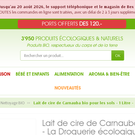
! Jusqu'au 20 août 2026, le support téléphonique et le magasin de Bex
UTES les commandes en ligne sont traitées, avec un délai de 2 à 3 jours suppléme
PORTS OFFERTS
DES 120.-
3'950
PRODUITS ÉCOLOGIQUES & NATURELS
Produits BIO, respectueux du corps et de la terre
OK
ISON
BÉBÉ ET ENFANTS
ALIMENTATION
AROMA & BIEN-ÊTRE
NOUVEAUTÉS
e Nettoyage BIO
Lait de cire de Carnauba bio pour les sols - 1 Litre 
Lait de cire de Carnauba 
- La Droguerie écologiq