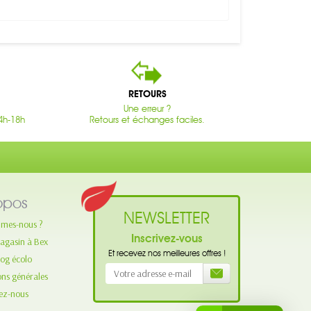
RETOURS
Une erreur ?
4h-18h
Retours et échanges faciles.
opos
NEWSLETTER
mes-nous ?
Inscrivez-vous
agasin à Bex
Et recevez nos meilleures offres !
log écolo
ons générales
ez-nous