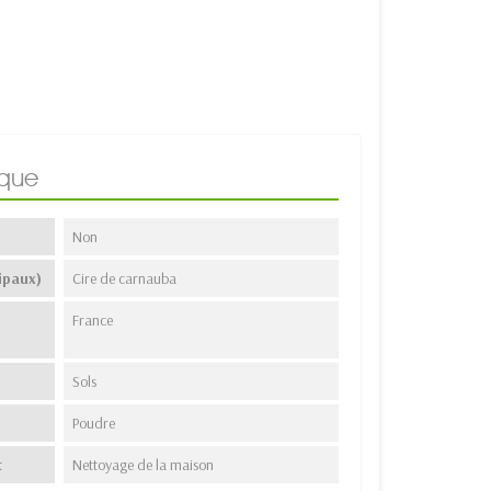
ique
Non
ipaux)
Cire de carnauba
France
Sols
Poudre
t
Nettoyage de la maison