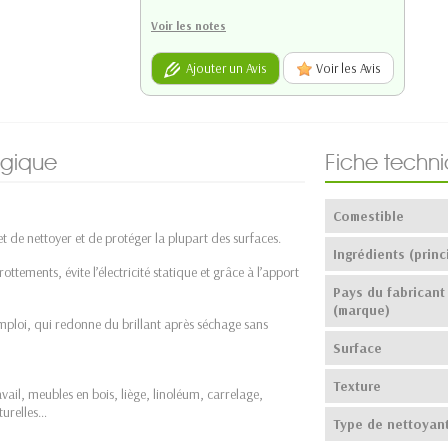
Voir les notes
Ajouter un Avis
Voir les Avis
ogique
Fiche techn
Comestible
t de nettoyer et de protéger la plupart des surfaces.
Ingrédients (princ
rottements, évite l’électricité statique et grâce à l’apport
Pays du fabricant
(marque)
d’emploi, qui redonne du brillant après séchage sans
Surface
Texture
ravail, meubles en bois, liège, linoléum, carrelage,
turelles…
Type de nettoyan