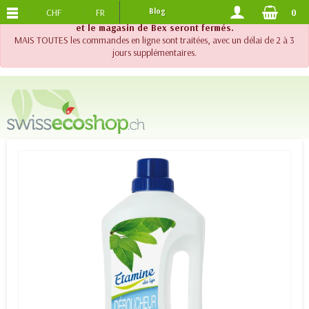
CHF
FR
Blog
0
PORTS OFFERTS
DES 120.-
!! Important !! Jusqu'au 20 août 2026, le support téléphonique
et le magasin de Bex seront fermés.
MAIS TOUTES les commandes en ligne sont traitées, avec un délai de 2 à 3
jours supplémentaires.