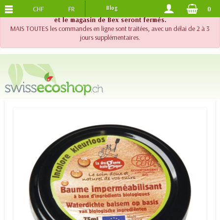
CHF
FR
Blog
0
PORTS OFFERTS
DES 120.-
!! Important !! Jusqu'au 20 août 2026, le support téléphonique
et le magasin de Bex seront fermés.
MAIS TOUTES les commandes en ligne sont traitées, avec un délai de 2 à 3
jours supplémentaires.