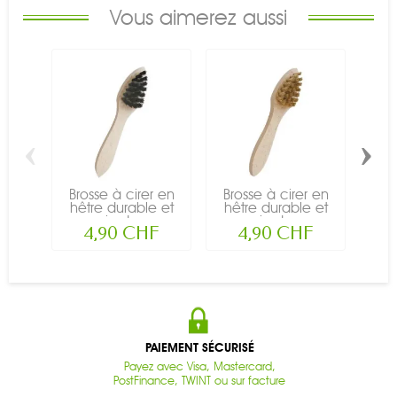
Vous aimerez aussi
‹
›
Brosse à cirer en
Brosse à cirer en
Bau
hêtre durable et
hêtre durable et
BIO
crin de...
crin de...
4,90 CHF
4,90 CHF
PAIEMENT SÉCURISÉ
Payez avec Visa, Mastercard,
PostFinance, TWINT ou sur facture