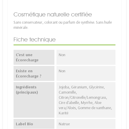
Cosmétique naturelle certifiée
Sans conservateur, colorant ou parfum de synthèse. Sans huile
minérale.
Fiche technique
C'est une
Non
Écorecharge
Existe en
Non
Écorecharge ?
Ingrédients
Jojoba, Géranium, Glycérine,
(principaux)
Camomille,
Citron/Citronelle/Lemongrass,
Cire d'abeille, Myrrhe, Aloe
vera/Aloès, Gomme de xanthane,
Karité
Label Bio
Natrue