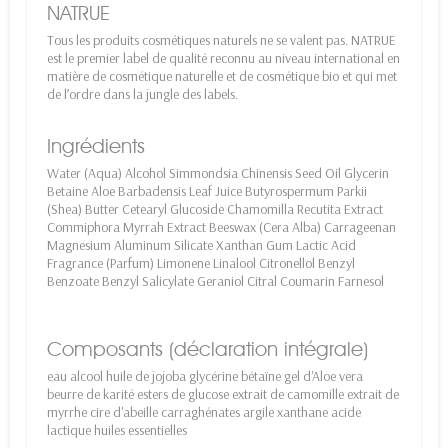
NATRUE
Tous les produits cosmétiques naturels ne se valent pas. NATRUE
est le premier label de qualité reconnu au niveau international en
matière de cosmétique naturelle et de cosmétique bio et qui met
de l’ordre dans la jungle des labels.
Ingrédients
Water (Aqua) Alcohol Simmondsia Chinensis Seed Oil Glycerin
Betaine Aloe Barbadensis Leaf Juice Butyrospermum Parkii
(Shea) Butter Cetearyl Glucoside Chamomilla Recutita Extract
Commiphora Myrrah Extract Beeswax (Cera Alba) Carrageenan
Magnesium Aluminum Silicate Xanthan Gum Lactic Acid
Fragrance (Parfum) Limonene Linalool Citronellol Benzyl
Benzoate Benzyl Salicylate Geraniol Citral Coumarin Farnesol
Composants (déclaration intégrale)
eau alcool huile de jojoba glycérine bétaïne gel d'Aloe vera
beurre de karité esters de glucose extrait de camomille extrait de
myrrhe cire d'abeille carraghénates argile xanthane acide
lactique huiles essentielles