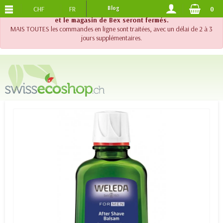
CHF
FR
Blog
0
PORTS OFFERTS
DES 120.-
!! Important !! Jusqu'au 20 août 2026, le support téléphonique
et le magasin de Bex seront fermés.
MAIS TOUTES les commandes en ligne sont traitées, avec un délai de 2 à 3
jours supplémentaires.