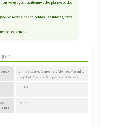
s sur les usages traditionnels des plantes et des
ère l’ensemble de son contenu en interne, cette
uvelles exigences.
ique
ipaux)
Lin, Bardane, Genévrier, Mélisse, Pissenlit,
Réglisse, Menthe, Gingembre, Bouleau
Suisse
nce
Italie
ients)