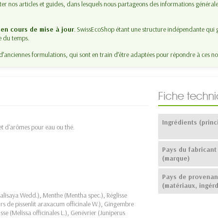
lter nos articles et guides, dans lesquels nous partageons des informations générale
t
en cours de mise à jour
. SwissEcoShop étant une structure indépendante qui g
e du temps.
d’anciennes formulations, qui sont en train d’être adaptées pour répondre à ces no
Fiche techn
Ingrédients (princ
et d'arômes pour eau ou thé.
Pays du fabricant
(marque)
Pays de provena
(matériaux, ingérd
alisaya Wedd.), Menthe (Mentha spec.), Réglisse
urs de pissenlit araxacum officinale W.), Gingembre
sse (Melissa officinales L.), Genévrier (Juniperus