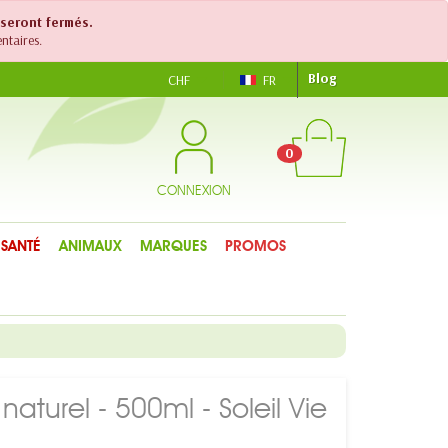
 seront fermés.
ntaires.
Blog
CHF
FR
0
CONNEXION
SANTÉ
ANIMAUX
MARQUES
PROMOS
aturel - 500ml - Soleil Vie