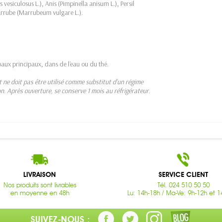
siculosus L.), Anis (Pimpinella anisum L.), Persil
arrube (Marrubeum vulgare L.).
ipaux principaux, dans de l'eau ou du thé.
t ne doit pas être utilisé comme substitut d'un régime
on. Après ouverture, se conserve 1 mois au réfrigérateur.
LIVRAISON
SERVICE CLIENT
Nos produits sont livrables
Tél. 024 510 50 50
en moyenne en 48h
Lu: 14h-18h / Ma-Ve: 9h-12h et 1
SUIVEZ-NOUS :