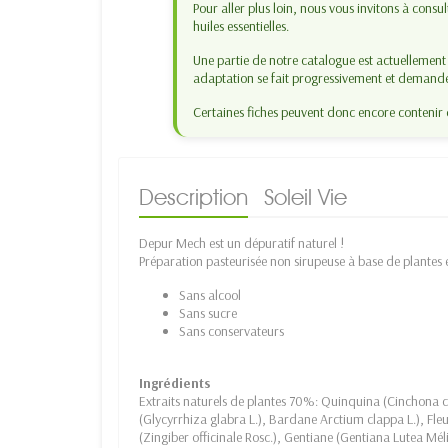
Pour aller plus loin, nous vous invitons à consu
huiles essentielles.
Une partie de notre catalogue est actuellemen
adaptation se fait progressivement et demand
Certaines fiches peuvent donc encore contenir 
Description
Soleil Vie
Depur Mech est un dépuratif naturel !
Préparation pasteurisée non sirupeuse à base de plantes 
Sans alcool
Sans sucre
Sans conservateurs
Ingrédients
Extraits naturels de plantes 70%: Quinquina (Cinchona c
(Glycyrrhiza glabra L.), Bardane Arctium clappa L.), Fle
(Zingiber officinale Rosc.), Gentiane (Gentiana Lutea Méli