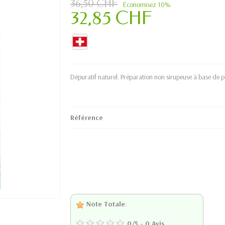
36,50 CHF
Économisez 10%
32,85 CHF
Dépuratif naturel. Préparation non sirupeuse à base de p
Référence
Note Totale
:
0
/
5
-
0
Avis