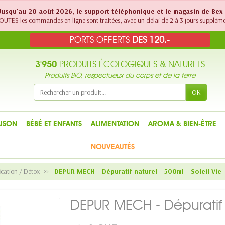
! Jusqu'au 20 août 2026, le support téléphonique et le magasin de Bex
UTES les commandes en ligne sont traitées, avec un délai de 2 à 3 jours suppléme
PORTS OFFERTS
DES 120.-
3'950
PRODUITS ÉCOLOGIQUES & NATURELS
Produits BIO, respectueux du corps et de la terre
OK
ISON
BÉBÉ ET ENFANTS
ALIMENTATION
AROMA & BIEN-ÊTRE
NOUVEAUTÉS
ication / Détox
DEPUR MECH - Dépuratif naturel - 500ml - Soleil Vie
DEPUR MECH - Dépuratif n