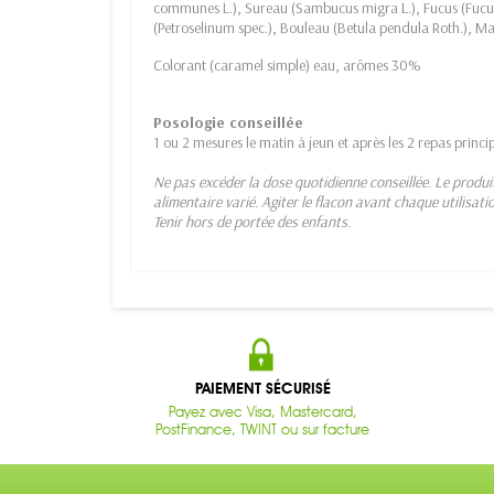
communes L.), Sureau (Sambucus migra L.), Fucus (Fucus ve
(Petroselinum spec.), Bouleau (Betula pendula Roth.), M
Colorant (caramel simple) eau, arômes 30%
Posologie conseillée
1 ou 2 mesures le matin à jeun et après les 2 repas princ
Ne pas excéder la dose quotidienne conseillée. Le produi
alimentaire varié. Agiter le flacon avant chaque utilisati
Tenir hors de portée des enfants.
PAIEMENT SÉCURISÉ
Payez avec Visa, Mastercard,
PostFinance, TWINT ou sur facture