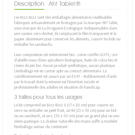
Description
Ah! Table!®
Les Bizz-Bizz sont des emballages alimentaires réutilisables
fabriqués artisanalement en Bretagne par la marque Ah! Table,
sous-marque de La Droguerie Ecologique. Indispensables dans
une cuisine zéro déchet, ils remplacent le film transparent et le
papier aluminium pour conserver les aliments, couvrir les bols ou
emballer les sandwichs.
Leur composition est entièrement bio : coton certifié GOTS, cire
d'abeille issue d'une apiculture biologique, huile de colza bio et
résine de pin bio. Aucun produit synthétique, aucun plastique.
L'emballage est en carton apte au contact alimentaire. Le
conditionnement est assuré par un ESAT - établissement d'aide
par le travail dont la mission est l'insertion sociale et
professionnelle des adultes en situation de handicap.
3 tailles pour tous les usages
Le kit comprend un Bizz-Bizz S (17 x 20 cm) pour couvrir un
verre ou emballer un petit fruit, un M (25 x 30 cm) pour un bol
ou un sandwich, et un L (30 x 50 cm) pour un grand plat ou une
demi-pastèque. La chaleur naturelle des mains suffit à modeler
l'emballage autour du contenant.