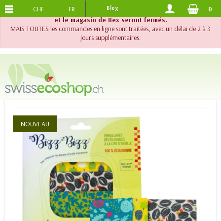
CHF
FR
Blog
0
PORTS OFFERTS
DES 120.-
!! Important !! Jusqu'au 20 août 2026, le support téléphonique
et le magasin de Bex seront fermés.
MAIS TOUTES les commandes en ligne sont traitées, avec un délai de 2 à 3
jours supplémentaires.
NOUVEAU