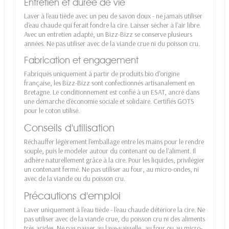
Entretien et durée de vie
Laver à l'eau tiède avec un peu de savon doux - ne jamais utiliser
d'eau chaude qui ferait fondre la cire. Laisser sécher à l'air libre.
Avec un entretien adapté, un Bizz-Bizz se conserve plusieurs
années. Ne pas utiliser avec de la viande crue ni du poisson cru.
Fabrication et engagement
Fabriqués uniquement à partir de produits bio d'origine
française, les Bizz-Bizz sont confectionnés artisanalement en
Bretagne. Le conditionnement est confié à un ESAT, ancré dans
une démarche d'économie sociale et solidaire. Certifiés GOTS
pour le coton utilisé.
Conseils d'utilisation
Réchauffer légèrement l'emballage entre les mains pour le rendre
souple, puis le modeler autour du contenant ou de l'aliment. Il
adhère naturellement grâce à la cire. Pour les liquides, privilégier
un contenant fermé. Ne pas utiliser au four, au micro-ondes, ni
avec de la viande ou du poisson cru.
Précautions d'emploi
Laver uniquement à l'eau tiède - l'eau chaude détériore la cire. Ne
pas utiliser avec de la viande crue, du poisson cru ni des aliments
très acides. Ne pas passer au lave-vaisselle, au four ou au micro-