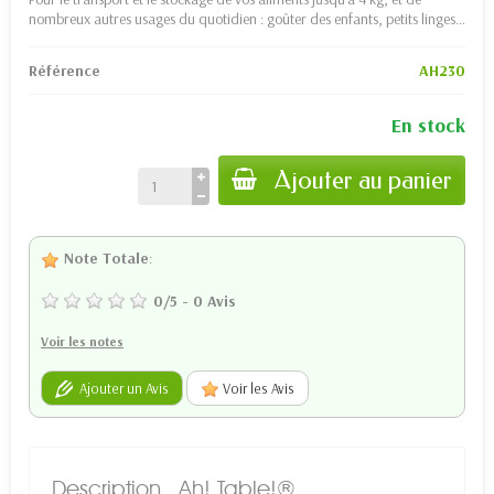
nombreux autres usages du quotidien : goûter des enfants, petits linges…
Référence
AH230
En stock
Ajouter au panier
Note Totale
:
0
/
5
-
0
Avis
Voir les notes
Ajouter un Avis
Voir les Avis
Description
Ah! Table!®