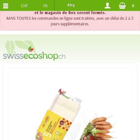
CHF
FR
Blog
0
PORTS OFFERTS
DES 120.-
!! Important !! Jusqu'au 20 août 2026, le support téléphonique
et le magasin de Bex seront fermés.
MAIS TOUTES les commandes en ligne sont traitées, avec un délai de 2 à 3
jours supplémentaires.