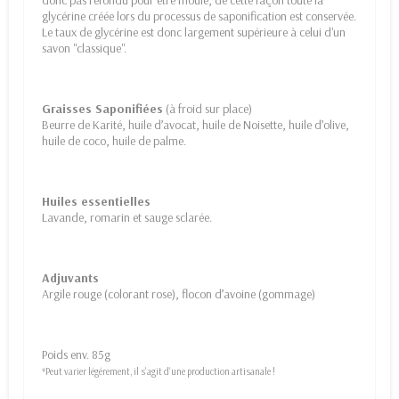
donc pas refondu pour être moulé, de cette façon toute la
glycérine créée lors du processus de saponification est conservée.
Le taux de glycérine est donc largement supérieure à celui d'un
savon "classique".
Graisses Saponifiées
(à froid sur place)
Beurre de Karité, huile d’avocat, huile de Noisette, huile d’olive,
huile de coco, huile de palme.
Huiles essentielles
Lavande, romarin et sauge sclarée.
Adjuvants
Argile rouge (colorant rose), flocon d’avoine (gommage)
Poids env. 85g
*Peut varier légérement, il s'agit d'une production artisanale !