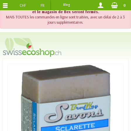
CHF
FR
Blog
0
PORTS OFFERTS
DES 120.-
!! Important !! Jusqu'au 20 août 2026, le support téléphonique
et le magasin de Bex seront fermés.
MAIS TOUTES les commandes en ligne sont traitées, avec un délai de 2 à 3
jours supplémentaires.