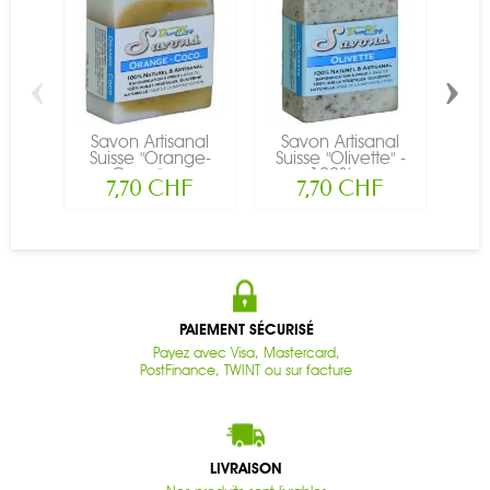
‹
›
Savon Artisanal
Savon Artisanal
Sa
Suisse "Orange-
Suisse "Olivette" -
Su
Coco" -...
100%...
7,70 CHF
7,70 CHF
PAIEMENT SÉCURISÉ
Payez avec Visa, Mastercard,
PostFinance, TWINT ou sur facture
LIVRAISON