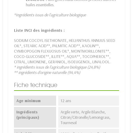
huiles essentielles.
*Ingrédients issus de l’agriculture biologique
Liste INCI des ingrédients :
SODIUM COCOYL ISETHIONATE, HELIANTHUS ANNUUS SEED
OIL*, STEARIC ACID**, PALMITIC ACID**, KAOLIN**,
CYMBOPOGON FLEXUOSUS OIL*, MONTMORILLONITE**,
COCO-GLUCOSIDE**, ILLITE**, AQUA**, TOCOPHEROL**,
CITRAL, LIMONENE, GERANIOL, ISOEUGENOL, LINALOOL.
* ingrédients issus de l’agriculture biologique (24,8%)
** ingrédients d’origine naturelle (94,4%)
Fiche technique
Age minimum
12 ans
Ingrédients
Argile verte, Argile Blanche,
(principaux)
Citron/Citronelle/Lemongrass,
Tournesol