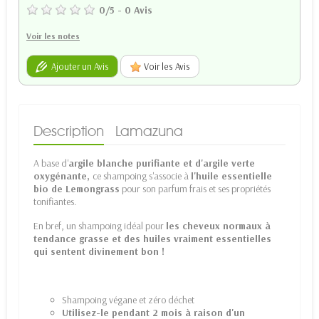
0
/
5
-
0
Avis
Voir les notes
Ajouter un Avis
Voir les Avis
Description
Lamazuna
A base d'
argile blanche purifiante et d'argile verte
oxygénante,
ce shampoing s'associe à
l'huile essentielle
bio de Lemongrass
pour son parfum frais et ses propriétés
tonifiantes.
En bref, un shampoing idéal pour
les cheveux normaux à
tendance grasse et des huiles vraiment essentielles
qui sentent divinement bon !
Shampoing végane et zéro déchet
Utilisez-le pendant 2 mois à raison d'un