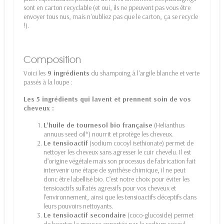
sont en carton recyclable (et oui, ils ne ppeuvent pas vous être
envoyer tous nus, mais n'oubliez pas que le carton, ça se recycle
!).
Composition
Voici les
9 ingrédients
du shampoing à l'argile blanche et verte
passés à la loupe :
Les 5 ingrédients qui lavent et prennent soin de vos
cheveux :
L’huile de tournesol bio française
(Helianthus
annuus seed oil*) nourrit et protège les cheveux.
Le tensioactif
(sodium cocoyl isethionate) permet de
nettoyer les cheveux sans agresser le cuir chevelu. Il est
d’origine végétale mais son processus de fabrication fait
intervenir une étape de synthèse chimique, il ne peut
donc être labellisé bio. C’est notre choix pour éviter les
tensioactifs sulfatés agressifs pour vos cheveux et
l’environnement, ainsi que les tensioactifs déceptifs dans
leurs pouvoirs nettoyants.
Le tensioactif secondaire
(coco-glucoside) permet