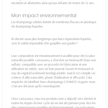
enceintes et allaitantes ainsi qu’aux enfants de moins de 12 ans.
Mon impact environnemental
Les shampoings solides évitent de nombreux flacons en plastique
de shampoings liquides.
Ils durent aussi plus longtemps que leurs équivalents liquides,
avec le solide impossible d'en gaspiller une goutte !
Leur composition est minutieusement travaillée pour être la plus
naturelle possible. Lamazuna a chercher un tensioactif doux non
sulfaté, compatible avec un procédé de fabrication et une
utilisation en solide, avec un bon pouvoir lavant et moussant et
issu du végétal facilement biodégradable. Seul le SCI remplit ces
critères. Il allie naturalité, plaisir d’utilisation et efficacité. Cela
empêche de labelliser leurs shampoings COSMOS Organic mais
c’est une décision qu'ils revendiquent.
Chez Lamazuna, tous nos produits sont à objectif zéro déchet et
toutes les étapes de leur cycle de vie ont été pensées pour être les
plus respectueuses possibles de l'environnement. Les packagings