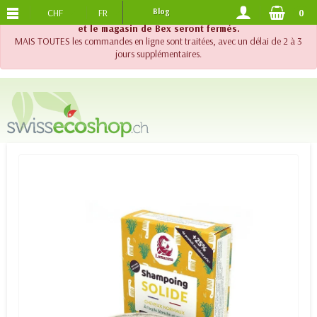
CHF
FR
Blog
0
PORTS OFFERTS
DES 120.-
!! Important !! Jusqu'au 20 août 2026, le support téléphonique
et le magasin de Bex seront fermés.
MAIS TOUTES les commandes en ligne sont traitées, avec un délai de 2 à 3
jours supplémentaires.