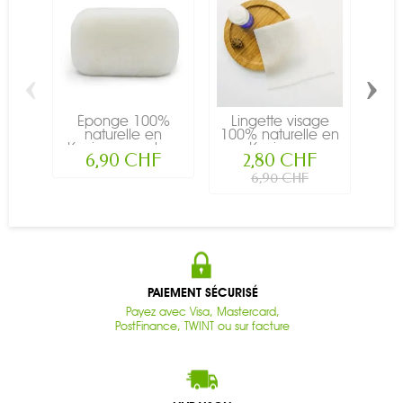
‹
›
Éponge 100%
Lingette visage
Org
naturelle en
100% naturelle en
c
Konjac, pour le...
Konjac,...
6,90 CHF
2,80 CHF
6,90 CHF
PAIEMENT SÉCURISÉ
Payez avec Visa, Mastercard,
PostFinance, TWINT ou sur facture