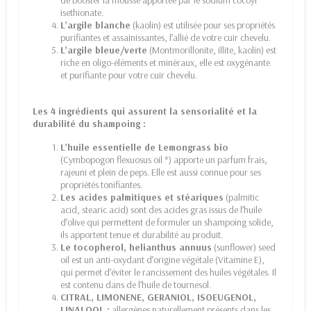
de booster la mousse apportée par le sodium cocoyl
isethionate.
L’argile blanche
(kaolin) est utilisée pour ses propriétés
purifiantes et assainissantes, l’allié de votre cuir chevelu.
L’argile bleue/verte
(Montmorillonite, illite, kaolin) est
riche en oligo-éléments et minéraux, elle est oxygénante
et purifiante pour votre cuir chevelu.
Les 4 ingrédients qui assurent la sensorialité et la
durabilité du shampoing :
L’huile essentielle de Lemongrass bio
(Cymbopogon flexuosus oil *) apporte un parfum frais,
rajeuni et plein de peps. Elle est aussi connue pour ses
propriétés tonifiantes.
Les acides palmitiques et stéariques
(palmitic
acid, stearic acid) sont des acides gras issus de l’huile
d’olive qui permettent de formuler un shampoing solide,
ils apportent tenue et durabilité au produit.
Le tocopherol, helianthus annuus
(sunflower) seed
oil est un anti-oxydant d’origine végétale (Vitamine E),
qui permet d’éviter le rancissement des huiles végétales. Il
est contenu dans de l’huile de tournesol.
CITRAL, LIMONENE, GERANIOL, ISOEUGENOL,
LINALOOL :
allergènes naturellement présents dans les