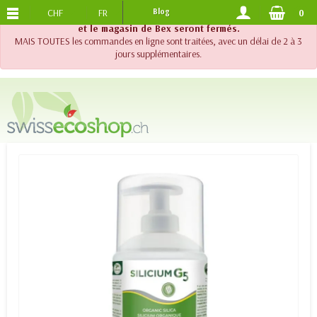
CHF
FR
Blog
0
PORTS OFFERTS
DES 120.-
!! Important !! Jusqu'au 20 août 2026, le support téléphonique
et le magasin de Bex seront fermés.
MAIS TOUTES les commandes en ligne sont traitées, avec un délai de 2 à 3
jours supplémentaires.