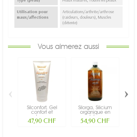
Type (peau)
Peaux matures, Toutes les peaux
Utilisation pour
Articulations/arthrite/arthrose
maux/affections
(raideurs, douleurs), Muscles
(détente)
Vous aimerez aussi
‹
›
Silconfort, Gel
Silorga, Silicium
Si
confort et
organique en
co
souplesse au...
solution...
47,90 CHF
54,90 CHF