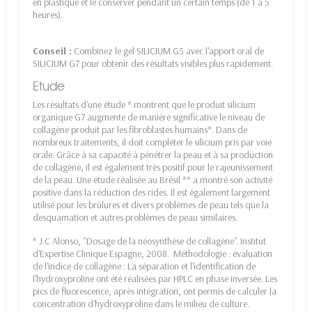
en plastique et le conserver pendant un certain temps (de 1 à 5
heures).
Conseil :
Combinez le gel SILICIUM G5 avec l'apport oral de
SILICIUM G7 pour obtenir des résultats visibles plus rapidement.
Etude
Les résultats d'une étude * montrent que le produit silicium
organique G7 augmente de manière significative le niveau de
collagène produit par les fibroblastes humains*. Dans de
nombreux traitements, il doit compléter le silicium pris par voie
orale. Grâce à sa capacité à pénétrer la peau et à sa production
de collagène, il est également très positif pour le rajeunissement
de la peau. Une étude réalisée au Brésil ** a montré son activité
positive dans la réduction des rides. Il est également largement
utilisé pour les brûlures et divers problèmes de peau tels que la
desquamation et autres problèmes de peau similaires.
* J.C Alonso, "Dosage de la néosynthèse de collagène". Institut
d'Expertise Clinique Espagne, 2008. Méthodologie : évaluation
de l'indice de collagène : La séparation et l'identification de
l'hydroxyproline ont été réalisées par HPLC en phase inversée. Les
pics de fluorescence, après intégration, ont permis de calculer la
concentration d'hydroxyproline dans le milieu de culture.