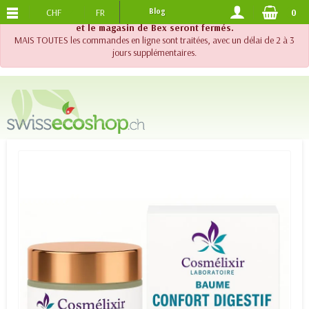
CHF
FR
Blog
0
PORTS OFFERTS
DES 120.-
!! Important !! Jusqu'au 20 août 2026, le support téléphonique
et le magasin de Bex seront fermés.
MAIS TOUTES les commandes en ligne sont traitées, avec un délai de 2 à 3
jours supplémentaires.