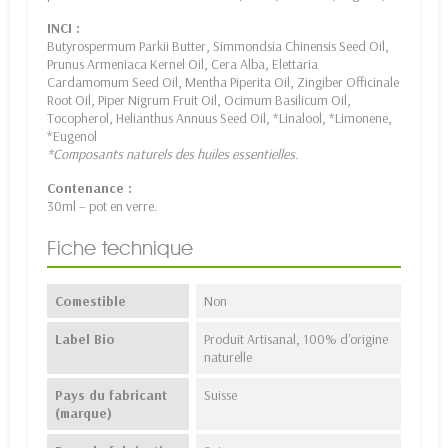
INCI :
Butyrospermum Parkii Butter, Simmondsia Chinensis Seed Oil,
Prunus Armeniaca Kernel Oil, Cera Alba, Elettaria
Cardamomum Seed Oil, Mentha Piperita Oil, Zingiber Officinale
Root Oil, Piper Nigrum Fruit Oil, Ocimum Basilicum Oil,
Tocopherol, Helianthus Annuus Seed Oil, *Linalool, *Limonene,
*Eugenol
*Composants naturels des huiles essentielles.
Contenance :
30ml – pot en verre.
Fiche technique
Comestible
Non
Label Bio
Produit Artisanal, 100% d'origine
naturelle
Pays du fabricant
Suisse
(marque)