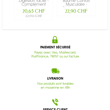
Digestion facile -
Baume Confort
Ba
Complément
Musculaire -
de 
alimentaire...
Soulagement...
20,65 CHF
22,90 CHF
22,90 CHF
PAIEMENT SÉCURISÉ
Payez avec Visa, Mastercard,
PostFinance, TWINT ou sur facture
LIVRAISON
Nos produits sont livrables
en moyenne en 48h
SERVICE CLIENT