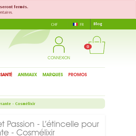
 seront fermés.
ntaires.
Blog
CHF
FR
0
CONNEXION
SANTÉ
ANIMAUX
MARQUES
PROMOS
rante - Cosmélixir
t Passion - L’étincelle pour
e - Cosmélixir