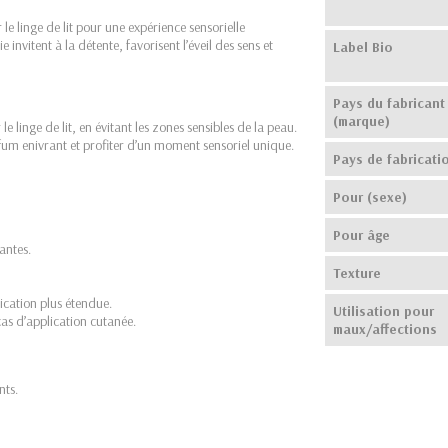
le linge de lit pour une expérience sensorielle
invitent à la détente, favorisent l’éveil des sens et
Label Bio
Pays du fabricant
(marque)
 linge de lit, en évitant les zones sensibles de la peau.
m enivrant et profiter d’un moment sensoriel unique.
Pays de fabricati
Pour (sexe)
Pour âge
antes.
Texture
ication plus étendue.
Utilisation pour
cas d’application cutanée.
maux/affections
nts.