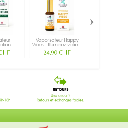
›
ateur
Vaporisateur Happy
Vaporisateur Pro
tion -
Vibes - Illuminez votre...
- Votre allié po
z...
 CHF
24,90 CHF
24,90 C
RETOURS
Une erreur ?
4h-18h
Retours et échanges faciles.