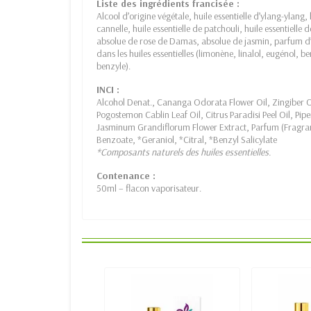
Liste des ingrédients francisée :
Alcool d’origine végétale, huile essentielle d’ylang-ylang, 
cannelle, huile essentielle de patchouli, huile essentielle
absolue de rose de Damas, absolue de jasmin, parfum d’
dans les huiles essentielles (limonène, linalol, eugénol, b
benzyle).
INCI :
Alcohol Denat., Cananga Odorata Flower Oil, Zingiber 
Pogostemon Cablin Leaf Oil, Citrus Paradisi Peel Oil, Pi
Jasminum Grandiflorum Flower Extract, Parfum (Fragran
Benzoate, *Geraniol, *Citral, *Benzyl Salicylate
*Composants naturels des huiles essentielles.
Contenance :
50ml – flacon vaporisateur.