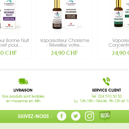
eur Bonne Nuit
Vaporisateur Charisme
Vaporis
cret pour...
- Réveillez votre...
Concentra
Éveille
90 CHF
24,90 CHF
24,90
LIVRAISON
SERVICE CLIENT
Nos produits sont livrables
Tél. 024 510 50 50
en moyenne en 48h
Lu: 14h-18h / Ma-Ve: 9h-12h et 1
SUIVEZ-NOUS :