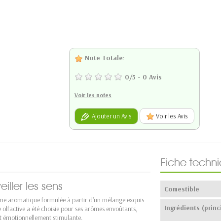
Note Totale
:
0
/
5
-
0
Avis
Voir les notes
Ajouter un Avis
Voir les Avis
Fiche techn
ller les sens
Comestible
me aromatique formulée à partir d’un mélange exquis
Ingrédients (princ
e olfactive a été choisie pour ses arômes envoûtants,
t émotionnellement stimulante.