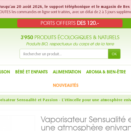
! Jusqu'au 20 août 2026, le support téléphonique et le magasin de Bex
UTES les commandes en ligne sont traitées, avec un délai de 2 à 3 jours suppléme
PORTS OFFERTS
DES 120.-
3'950
PRODUITS ÉCOLOGIQUES & NATURELS
Produits BIO, respectueux du corps et de la terre
OK
ISON
BÉBÉ ET ENFANTS
ALIMENTATION
AROMA & BIEN-ÊTRE
NOUVEAUTÉS
risateur Sensualité et Passion - L’étincelle pour une atmosphère eniv
Vaporisateur Sensualité e
une atmosphère enivrant