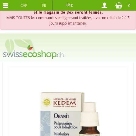
CHF
FR
Blog
0
PORTS OFFERTS
DES 120.-
!! Important !! Jusqu'au 20 août 2026, le support téléphonique
et le magasin de Bex seront fermés.
MAIS TOUTES les commandes en ligne sont traitées, avec un délai de 2 à 3
jours supplémentaires.