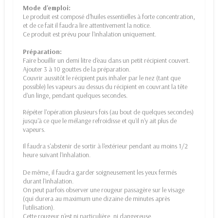
Mode d'emploi:
Le produit est composé d'huiles essentielles à forte concentration,
et de ce fait il faudra lire attentivement la notice.
Ce produit est prévu pour l'inhalation uniquement.
Préparation:
Faire bouillir un demi litre d'eau dans un petit récipient couvert.
Ajouter 3 à 10 gouttes de la préparation.
Couvrir aussitôt le récipient puis inhaler par le nez (tant que
possible) les vapeurs au dessus du récipient en couvrant la tête
d'un linge, pendant quelques secondes.
Répéter l'opération plusieurs fois (au bout de quelques secondes)
jusqu'à ce que le mélange refroidisse et qu'il n'y ait plus de
vapeurs.
Il faudra s'abstenir de sortir à l'extérieur pendant au moins 1/2
heure suivant l'inhalation.
De même, il faudra garder soigneusement les yeux fermés
durant l'inhalation.
On peut parfois observer une rougeur passagère sur le visage
(qui durera au maximum une dizaine de minutes après
l'utilisation).
Cette rougeur n'est ni particulière, ni dangereuse.