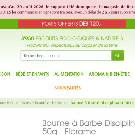
! Jusqu'au 20 août 2026, le support téléphonique et le magasin de Bex
UTES les commandes en ligne sont traitées, avec un délai de 2 à 3 jours suppléme
PORTS OFFERTS
DES 120.-
3'950
PRODUITS ÉCOLOGIQUES & NATURELS
Produits BIO, respectueux du corps et de la terre
OK
ISON
BÉBÉ ET ENFANTS
ALIMENTATION
AROMA & BIEN-ÊTRE
NOUVEAUTÉS
mme BIO
Soins & beauté de barbe
Baume à Barbe Disciplinant BIO 
Baume à Barbe Discipli
50g - Florame