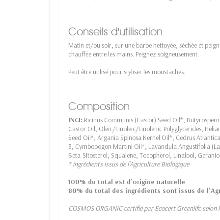
Conseils d'utilisation
Matin et/ou soir, sur une barbe nettoyée, séchée et pei
chauffée entre les mains. Peignez soigneusement.
Peut être utilisé pour styliser les moustaches.
Composition
INCI:
Ricinus Communis (Castor) Seed Oil*, Butyrosperm
Castor Oil, Oleic/Linoleic/Linolenic Polyglycerides, He
Seed Oil*, Argania Spinosa Kernel Oil*, Cedrus Atlantic
3, Cymbopogon Martini Oil*, Lavandula Angustifolia (La
Beta-Sitosterol, Squalene, Tocopherol, Linalool, Geraniol
* ingrédients issus de l’Agriculture Biologique
100% du total est d’origine naturelle
80% du total des ingrédients sont issus de l’Ag
COSMOS ORGANIC certifié par Ecocert Greenlife selon 