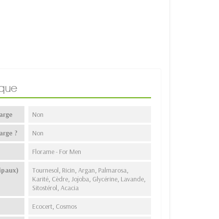
ique
arge
Non
arge ?
Non
Florame - For Men
ipaux)
Tournesol, Ricin, Argan, Palmarosa,
Karité, Cèdre, Jojoba, Glycérine, Lavande,
Sitostérol, Acacia
Ecocert, Cosmos