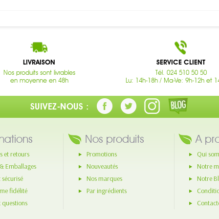
LIVRAISON
SERVICE CLIENT
Nos produits sont livrables
Tél. 024 510 50 50
en moyenne en 48h
Lu: 14h-18h / Ma-Ve: 9h-12h et 1
SUIVEZ-NOUS :
mations
Nos produits
A pr
s et retours
Promotions
Qui som
 & Emballages
Nouveautés
Notre m
 sécurisé
Nos marques
Notre B
e fidélité
Par ingrédients
Conditi
x questions
Contact