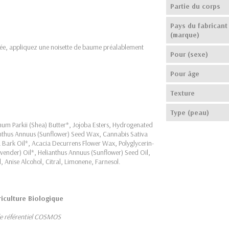
Partie du corps
Pays du fabricant
(marque)
gnée, appliquez une noisette de baume préalablement
Pour (sexe)
Pour âge
Texture
Type (peau)
um Parkii (Shea) Butter*, Jojoba Esters, Hydrogenated
lianthus Annuus (Sunflower) Seed Wax, Cannabis Sativa
a Bark Oil*, Acacia Decurrens Flower Wax, Polyglycerin-
vender) Oil*, Helianthus Annuus (Sunflower) Seed Oil,
, Anise Alcohol, Citral, Limonene, Farnesol.
riculture Biologique
le référentiel COSMOS