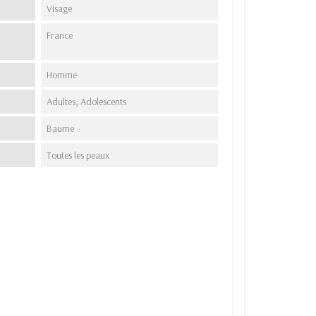
Visage
France
Homme
Adultes, Adolescents
Baume
Toutes les peaux