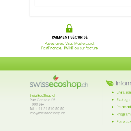
PAIEMENT SÉCURISÉ
Payez avec Visa, Mastercard,
PostFinance, TWINT ou sur facture
Infor
Livraison
SwissEcoShop.ch
Ecologie
Rue Centrale 25
1880 Bex
Paiement
Tél. +41 24 510 50 50
info@swissecoshop.ch
Programm
Foire au