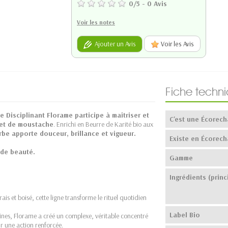
0
/
5
-
0
Avis
Voir les notes
Ajouter un Avis
Voir les Avis
Fiche techn
 Disciplinant Florame participe à maîtriser et
C'est une Écorech
 et de moustache
. Enrichi en Beurre de Karité bio aux
be apporte douceur, brillance et vigueur.
Existe en Écorech
 de beauté.
Gamme
Ingrédients (princ
is et boisé, cette ligne transforme le rituel quotidien
Label Bio
nes, Florame a créé un complexe, véritable concentré
ur une action renforcée.