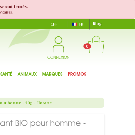
 seront fermés.
ntaires.
Blog
CHF
FR
0
CONNEXION
SANTÉ
ANIMAUX
MARQUES
PROMOS
pour homme - 50g - Florame
nant BIO pour homme -