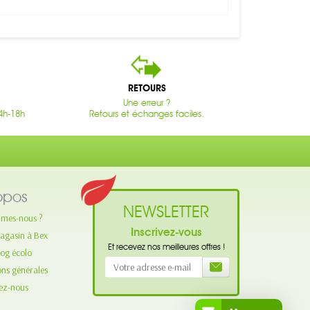
RETOURS
Une erreur ?
4h-18h
Retours et échanges faciles.
opos
NEWSLETTER
mes-nous ?
Inscrivez-vous
agasin à Bex
Et recevez nos meilleures offres !
log écolo
ons générales
ez-nous