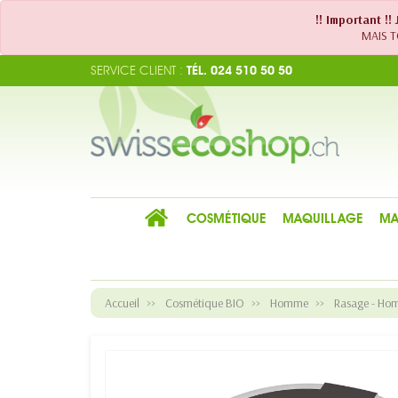
!! Important !
MAIS TO
SERVICE CLIENT :
TÉL. 024 510 50 50
COSMÉTIQUE
MAQUILLAGE
MA
Accueil
Cosmétique BIO
Homme
Rasage - Ho