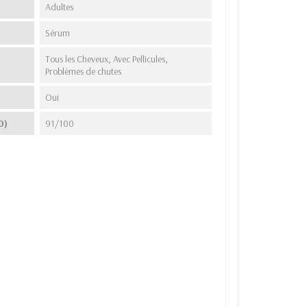
Adultes
Sérum
Tous les Cheveux, Avec Pellicules,
Problèmes de chutes
Oui
0)
91/100