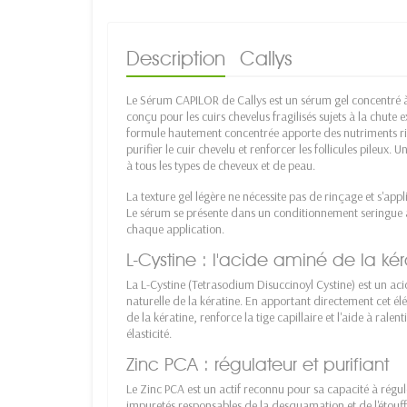
Description
Callys
Le Sérum CAPILOR de Callys est un sérum gel concentré à
conçu pour les cuirs chevelus fragilisés sujets à la chute 
formule hautement concentrée apporte des nutriments ri
purifier le cuir chevelu et renforcer les follicules pileux
à tous les types de cheveux et de peau.
La texture gel légère ne nécessite pas de rinçage et s'a
Le sérum se présente dans un conditionnement seringue a
chaque application.
L-Cystine : l'acide aminé de la kér
La L-Cystine (Tetrasodium Disuccinoyl Cystine) est un a
naturelle de la kératine. En apportant directement cet élé
de la kératine, renforce la tige capillaire et l'aide à rale
élasticité.
Zinc PCA : régulateur et purifiant
Le Zinc PCA est un actif reconnu pour sa capacité à régul
impuretés responsables de la desquamation et de l'étouffem