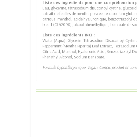
Liste des ingrédients pour une compréhension p
Eau, glycérine, tétrasodium disuccinoyl cystine, glucosi
extrait de feuilles de menthe poivrée, tétrasodium glutam
citrique, menthol, acide hyaluronique, benzotriazolyl do
bleu 1 (CI 42090), alcool phénéthylique, benzoate de so
Liste des ingrédients INCI :
Water (Aqua), Glycerin, Tetrasodium Disuccinoyl Cystine
Peppermint (Mentha Piperita) Leaf Extract, Tetrasodium 
Citric Acid, Menthol, Hyaluronic Acid, Benzotriazolyl Do
Phenethyl Alcohol, Sodium Benzoate.
Formule hypoallergénique. Vegan. Conçu, produit et cond