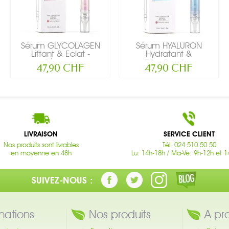
Sérum GLYCOLAGEN
Sérum HYALURON
Liftant & Eclat -
Hydratant &
Sérum...
Repulpant...
47,90 CHF
47,90 CHF
LIVRAISON
SERVICE CLIENT
Nos produits sont livrables
Tél. 024 510 50 50
en moyenne en 48h
Lu: 14h-18h / Ma-Ve: 9h-12h et 1
SUIVEZ-NOUS :
mations
Nos produits
A pr