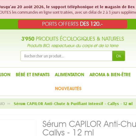
! Jusqu'au 20 août 2026, le support téléphonique et le magasin de Bex
UTES les commandes en ligne sont traitées, avec un délai de 2 à 3 jours suppléme
PORTS OFFERTS
DES 120.-
3'950
PRODUITS ÉCOLOGIQUES & NATURELS
Produits BIO, respectueux du corps et de la terre
OK
ISON
BÉBÉ ET ENFANTS
ALIMENTATION
AROMA & BIEN-ÊTRE
NOUVEAUTÉS
BIO
Sérum CAPILOR Anti-Chute & Purifiant Intensif - Callys - 12 ml
Sérum CAPILOR Anti-Chute 
Callys - 12 ml