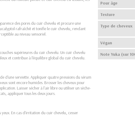
Pour âge
Texture
apparence des pores du cuir chevelu et procure une
Type de cheveux
calyptol rafraîchit et tonifie le cuir chevelu, rendant
ceptible au niveau sensoriel.
Végan
couches supérieures du cuir chevelu. Un cuir chevelu
Note Yuka (sur 10
ileux et contribue à l'équilibre global du cuir chevelu.
ide d'une serviette. Appliquer quatre pressions du sérum
eveux sont encore humides. Brosser les cheveux pour
ication. Laisser sécher à l'air libre ou utiliser un sèche-
ts, appliquer tous les deux jours.
s yeux. En cas d'irritation du cuir chevelu, cesser