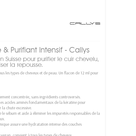
 Purifiant Intensif - Callys
Suisse pour purifier le cuir chevelu,
iser la repousse.
ous les types de cheveux et de peau. Un flacon de 12 ml pour
tement concentrée, sans ingrédients controversés.
 les acides aminés fondamentaux de la kératine pour
r la chute excessive.
e le sébum et aide à éliminer les impuretés responsables de la
ux.
onique assure une hydratation intense des couches
vegan, convient à tous les types de cheveux.