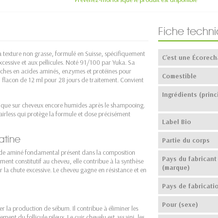
Fiche techn
 texture non grasse, formulé en Suisse, spécifiquement
C'est une Écorech
excessive et aux pellicules. Noté 91/100 par Yuka. Sa
ches en acides aminés, enzymes et protéines pour
Comestible
. Un flacon de 12 ml pour 28 jours de traitement. Convient
Ingrédients (princ
pplique sur cheveux encore humides après le shampooing.
irless qui protège la formule et dose précisément
Label Bio
atine
Partie du corps
cide aminé fondamental présent dans la composition
Pays du fabricant
ment constitutif au cheveu, elle contribue à la synthèse
(marque)
ntir la chute excessive. Le cheveu gagne en résistance et en
Pays de fabricati
Pour (sexe)
er la production de sébum. Il contribue à éliminer les
ent du follicule pileux. Le cuir chevelu est assaini, les