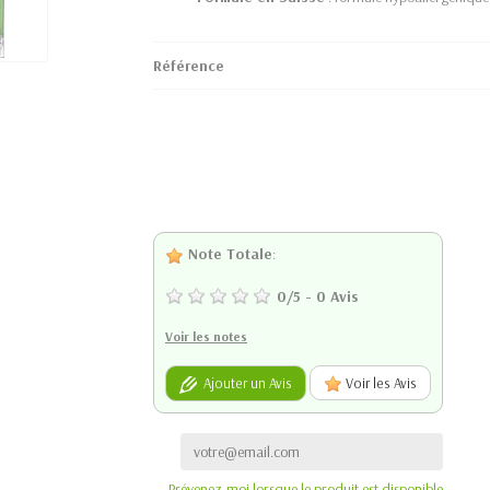
Référence
Note Totale
:
0
/
5
-
0
Avis
Voir les notes
Ajouter un Avis
Voir les Avis
Prévenez-moi lorsque le produit est disponible