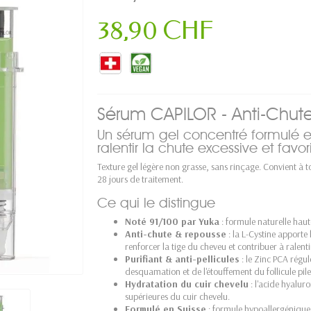
38,90 CHF
Sérum CAPILOR - Anti-Chute &
Un sérum gel concentré formulé en 
ralentir la chute excessive et favor
Texture gel légère non grasse, sans rinçage. Convient à t
28 jours de traitement.
Ce qui le distingue
Noté 91/100 par Yuka
: formule naturelle hau
Anti-chute & repousse
: la L-Cystine apporte
renforcer la tige du cheveu et contribuer à ralenti
Purifiant & anti-pellicules
: le Zinc PCA régul
desquamation et de l'étouffement du follicule pile
Hydratation du cuir chevelu
: l'acide hyalur
supérieures du cuir chevelu.
Formulé en Suisse
: formule hypoallergénique 