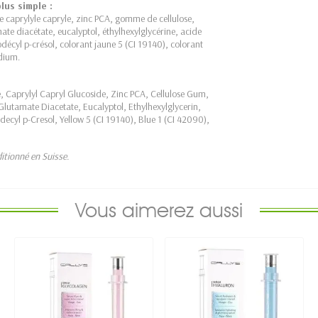
lus simple :
de caprylyle capryle, zinc PCA, gomme de cellulose,
ate diacétate, eucalyptol, éthylhexylglycérine, acide
décyl p-crésol, colorant jaune 5 (CI 19140), colorant
dium.
, Caprylyl Capryl Glucoside, Zinc PCA, Cellulose Gum,
Glutamate Diacetate, Eucalyptol, Ethylhexylglycerin,
decyl p-Cresol, Yellow 5 (CI 19140), Blue 1 (CI 42090),
itionné en Suisse.
Vous aimerez aussi