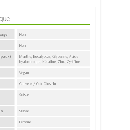
ique
arge
Non
Non
ipaux)
Menthe, Eucalyptus, Glycérine, Acide
hyaluronique, Kératine, Zinc, Cystéine
Vegan
Cheveux / Cuir Chevelu
Suisse
on
Suisse
Femme