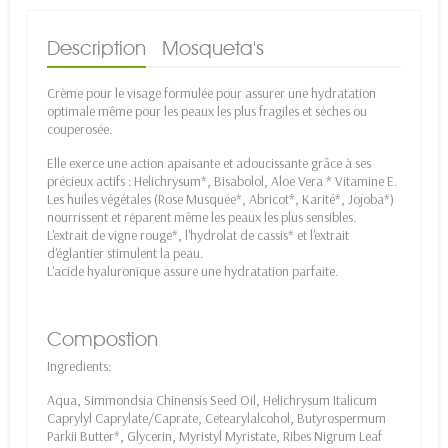
Description
Mosqueta's
Crème pour le visage formulée pour assurer une hydratation
optimale même pour les peaux les plus fragiles et sèches ou
couperosée.
Elle exerce une action apaisante et adoucissante grâce à ses
précieux actifs : Helichrysum*, Bisabolol, Aloe Vera * Vitamine E.
Les huiles végétales (Rose Musquée*, Abricot*, Karité*, Jojoba*)
nourrissent et réparent même les peaux les plus sensibles.
L'extrait de vigne rouge*, l'hydrolat de cassis* et l'extrait
d'églantier stimulent la peau.
L'acide hyaluronique assure une hydratation parfaite.
Compostion
Ingredients:
Aqua, Simmondsia Chinensis Seed Oil, Helichrysum Italicum
Caprylyl Caprylate/Caprate, Cetearylalcohol, Butyrospermum
Parkii Butter*, Glycerin, Myristyl Myristate, Ribes Nigrum Leaf