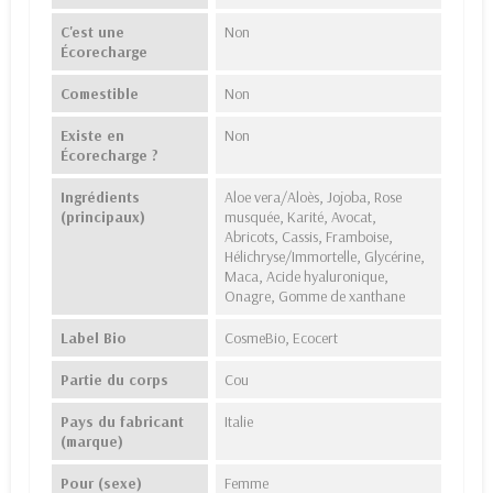
C'est une
Non
Écorecharge
Comestible
Non
Existe en
Non
Écorecharge ?
Ingrédients
Aloe vera/Aloès, Jojoba, Rose
(principaux)
musquée, Karité, Avocat,
Abricots, Cassis, Framboise,
Hélichryse/Immortelle, Glycérine,
Maca, Acide hyaluronique,
Onagre, Gomme de xanthane
Label Bio
CosmeBio, Ecocert
Partie du corps
Cou
Pays du fabricant
Italie
(marque)
Pour (sexe)
Femme