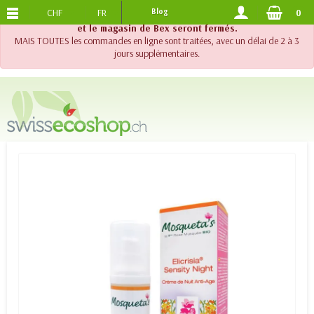
CHF
FR
Blog
0
PORTS OFFERTS
DES 120.-
!! Important !! Jusqu'au 20 août 2026, le support téléphonique
et le magasin de Bex seront fermés.
MAIS TOUTES les commandes en ligne sont traitées, avec un délai de 2 à 3
jours supplémentaires.