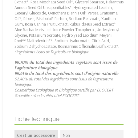
Extract*, Rosa Moschata Seed Oil*, Glyceryl Stearate, Helianthus
Annuus Seed Oil Unsaponifiables*, Hydrogenated Lecithin,
Cetearyl Glucoside, Oenothera Biennis Oil* Persea Gratissima
Oil*, Ribose, Bisabolol* Parfum, Sodium Benzoate, Xanthan
Gum, Rosa Canina Fruit Extract, Rubus Idaeus Seed Extract*
Aloe Barbadensis Leaf Juice Powder Tocopherol, Undecylenoyl
Glycine, Potassium Sorbate, Hydrolyzed Lepidium Meyenii
Root** Maltodextrin**, Sodium Hyaluronate, Citric Acid,
Sodium Dehydroacetate, Rosmarinus Officinalis Leaf Extract*.
*ingrédients issus de l'agriculture biologique.
99,70% du total des ingrédients végétaux sont issus de
l'agriculture biologique
99,61% du total des ingrédients sont d'origine naturelle
52,40% du total des ingrédients sont issus de l'agriculture
biologique
Cosmétique Ecologique et Biologique certifié par ECOCERT
Greenlife selon le référentiel ECOCERT
Fiche technique
C'est un accessoire
Non