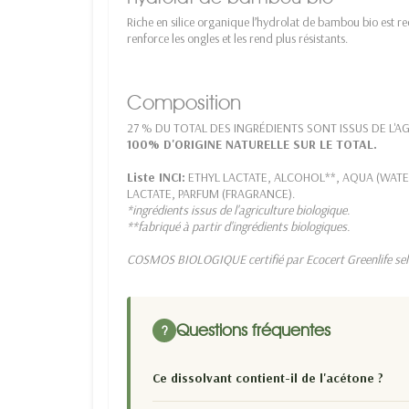
Riche en silice organique l’hydrolat de bambou bio est r
renforce les ongles et les rend plus résistants.
Composition
27 % DU TOTAL DES INGRÉDIENTS SONT ISSUS DE L'A
100% D'ORIGINE NATURELLE SUR LE TOTAL.
Liste INCI:
ETHYL LACTATE, ALCOHOL**, AQUA (WATE
LACTATE, PARFUM (FRAGRANCE).
*ingrédients issus de l'agriculture biologique.
**fabriqué à partir d'ingrédients biologiques.
COSMOS BIOLOGIQUE certifié par Ecocert Greenlife s
Questions fréquentes
?
Ce dissolvant contient-il de l'acétone ?