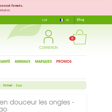
 seront fermés.
ntaires.
Blog
CHF
FR
0
CONNEXION
SANTÉ
ANIMAUX
MARQUES
PROMOS
 - 100ml - Zao
 en douceur les ongles -
Zao