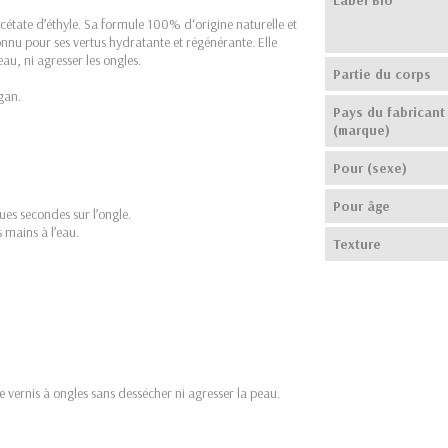
cétate d’éthyle. Sa formule 100% d‘origine naturelle et
onnu pour ses vertus hydratante et régénérante. Elle
au, ni agresser les ongles.
Partie du corps
gan.
Pays du fabricant
(marque)
Pour (sexe)
Pour âge
ues secondes sur l’ongle.
s mains à l’eau.
Texture
 vernis à ongles sans dessécher ni agresser la peau.