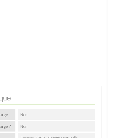
ique
arge
Non
arge ?
Non
Cosmos, 100% d'origine naturelle,