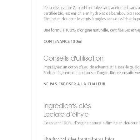
L’eau dissolvante Zao est formulée sans acétone et sans a
certifiée bio, est enrichie en hydrolat de bambou bio rec
élimine en douceur le vernis à ongles sans dessécher la pe
Une formule 100% d’origine naturelle, certifiée Bio et Ve
CONTENANCE 100ml
Conseils d'utilisation
Imprégnez un coton d’Eau dissolvante et laissez-le quelq
Frottez légèrement le coton sur l’ongle. Rincez ensuite vo
NE PAS EXPOSER A LA CHALEUR
Ingrédients clés
Lactate d’éthyle
Ce solvant 100% d’origine naturelle élimine en douceur le
Hydrolat de bambou bio