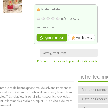
Note Totale
:
0
/
5
-
0
Avis
Voir les notes
Ajouter un Avis
Voir les Avis
Prévenez-moi lorsque le produit est disponible
Fiche techn
dients ayant de bonnes propriétés de solvant. L’acétone et
C'est une Écorech
r efficacité et leur prix attractif. Pourtant, ils sont bien
s. Très volatiles, ils sont irritants pour les yeux et les
Existe en Écorech
ment inflammables. Voilà pourquoi ZAO a choisi de créer
ronnement.
Label Bio