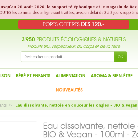
! Jusqu'au 20 août 2026, le support téléphonique et le magasin de Bex
UTES les commandes en ligne sont traitées, avec un délai de 2 à 3 jours suppléme
PORTS OFFERTS
DES 120.-
3'950
PRODUITS ÉCOLOGIQUES & NATURELS
Produits BIO, respectueux du corps et de la terre
OK
ISON
BÉBÉ ET ENFANTS
ALIMENTATION
AROMA & BIEN-ÊTRE
NOUVEAUTÉS
ants
Eau dissolvante, nettoie en douceur les ongles - BIO & Vegan
Eau dissolvante, nettoie
BIO & Vegan - 100ml - 