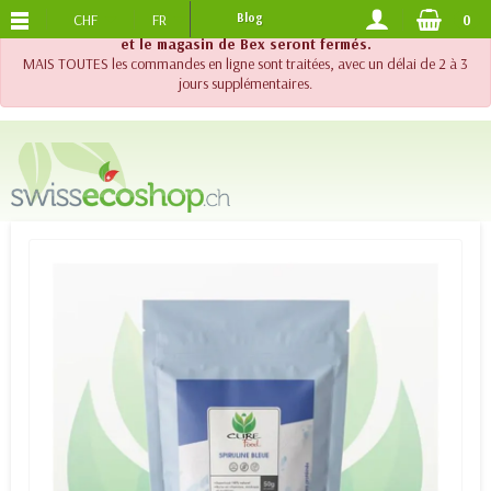
CHF
FR
Blog
0
PORTS OFFERTS
DES 120.-
!! Important !! Jusqu'au 20 août 2026, le support téléphonique
et le magasin de Bex seront fermés.
MAIS TOUTES les commandes en ligne sont traitées, avec un délai de 2 à 3
jours supplémentaires.