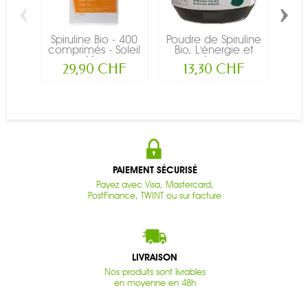
‹
›
Spiruline Bio - 400
Poudre de Spiruline
S
comprimés - Soleil
Bio, L'énergie et
R
Vie
le...
im
29,90 CHF
13,30 CHF
PAIEMENT SÉCURISÉ
Payez avec Visa, Mastercard,
PostFinance, TWINT ou sur facture
LIVRAISON
Nos produits sont livrables
en moyenne en 48h