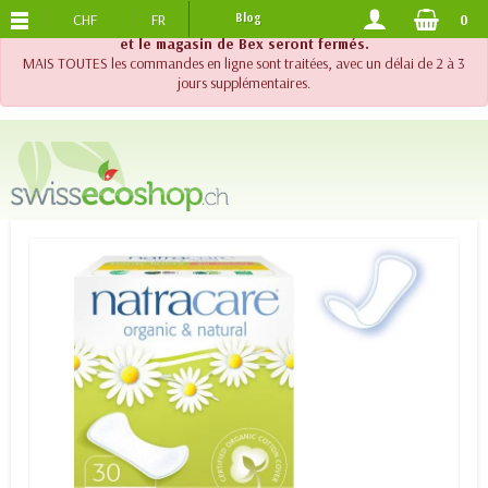
CHF
FR
Blog
0
PORTS OFFERTS
DES 120.-
!! Important !! Jusqu'au 20 août 2026, le support téléphonique
et le magasin de Bex seront fermés.
MAIS TOUTES les commandes en ligne sont traitées, avec un délai de 2 à 3
jours supplémentaires.