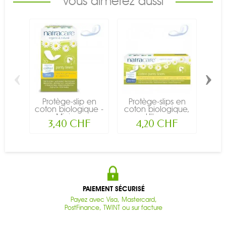
Vous aimerez aussi
‹
›
Protège-slip en
Protège-slips en
Pr
coton biologique -
coton biologique,
coto
Mini -...
Ultra...
3,40 CHF
4,20 CHF
PAIEMENT SÉCURISÉ
Payez avec Visa, Mastercard,
PostFinance, TWINT ou sur facture