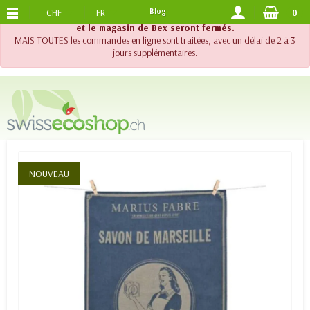
CHF
FR
Blog
0
PORTS OFFERTS
DES 120.-
!! Important !! Jusqu'au 20 août 2026, le support téléphonique
et le magasin de Bex seront fermés.
MAIS TOUTES les commandes en ligne sont traitées, avec un délai de 2 à 3
jours supplémentaires.
NOUVEAU