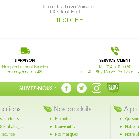
Tablettes Lave-Vaisselle
BIO, Tout En 1 -...
11,30 CHF
LIVRAISON
SERVICE CLIENT
Nos produits sont livrables
Tél. 024 510 50 50
en moyenne en 48h
Lu: 14h-18h / Ma-Ve: 9h-12h et 1
SUIVEZ-NOUS :
mations
Nos produits
A pr
s et retours
Promotions
Qui som
 & Emballages
Nouveautés
Notre m
 sécurisé
Nos marques
Notre B