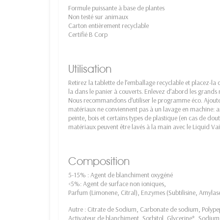
Formule puissante à base de plantes
Non testé sur animaux
Carton entièrement recyclable
Certifié B Corp
Utilisation
Retirez la tablette de l’emballage recyclable et placez-la d
la dans le panier à couverts. Enlevez d’abord les grands ré
Nous recommandons d’utiliser le programme éco. Ajoutez 
matériaux ne conviennent pas à un lavage en machine: ar
peinte, bois et certains types de plastique (en cas de dout
matériaux peuvent être lavés à la main avec le Liquid Vai
Composition
5-15% : Agent de blanchiment oxygéné
<5%: Agent de surface non ioniques,
Parfum (Limonene, Citral), Enzymes (Subtilisine, Amylas
Autre : Citrate de Sodium, Carbonate de sodium, Polype
Activateur de blanchiment, Sorbitol, Glycerine*, Sodium