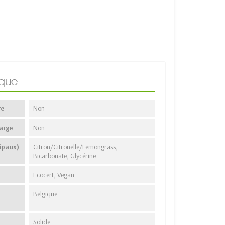
ique
re
Non
arge
Non
ipaux)
Citron/Citronelle/Lemongrass,
Bicarbonate, Glycérine
Ecocert, Vegan
Belgique
Solide