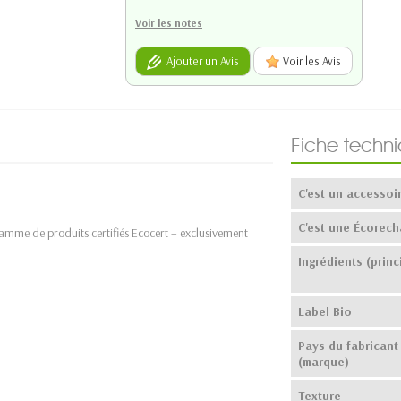
Voir les notes
Ajouter un Avis
Voir les Avis
Fiche techn
C'est un accessoi
C'est une Écorech
amme de produits certifiés Ecocert – exclusivement
Ingrédients (princ
Label Bio
Pays du fabricant
(marque)
Texture