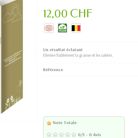
12,00 CHF
Un résultat éclatant
Élimine fiablement la graisse et les saletés.
Référence
Note Totale
:
0
/
5
-
0
Avis