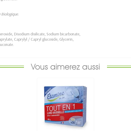
e Biologique.
roxide, Disodium disilicate, Sodium bicarbonate,
rylate, Caprylyl / Capryl glucoside, Glycerin,
luconate.
Vous aimerez aussi