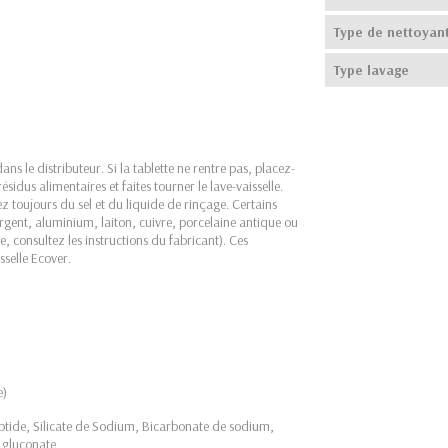
Type de nettoyan
Type lavage
ans le distributeur. Si la tablette ne rentre pas, placez-
sidus alimentaires et faites tourner le lave-vaisselle.
toujours du sel et du liquide de rinçage. Certains
gent, aluminium, laiton, cuivre, porcelaine antique ou
e, consultez les instructions du fabricant). Ces
sselle Ecover.
e)
ptide, Silicate de Sodium, Bicarbonate de sodium,
 gluconate.