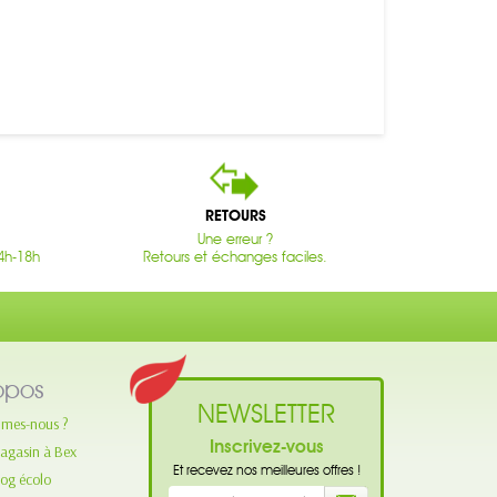
RETOURS
Une erreur ?
4h-18h
Retours et échanges faciles.
opos
NEWSLETTER
mes-nous ?
Inscrivez-vous
agasin à Bex
Et recevez nos meilleures offres !
log écolo