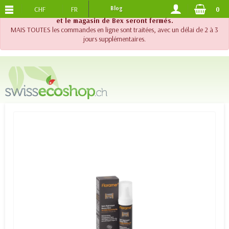
CHF
FR
Blog
0
PORTS OFFERTS
DES 120.-
!! Important !! Jusqu'au 20 août 2026, le support téléphonique
et le magasin de Bex seront fermés.
MAIS TOUTES les commandes en ligne sont traitées, avec un délai de 2 à 3
jours supplémentaires.