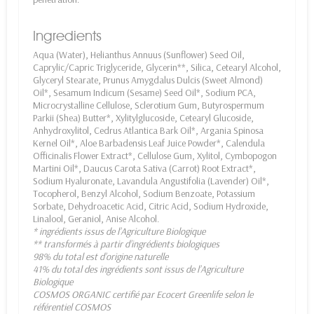
Ingredients
Aqua (Water), Helianthus Annuus (Sunflower) Seed Oil,
Caprylic/Capric Triglyceride, Glycerin**, Silica, Cetearyl Alcohol,
Glyceryl Stearate, Prunus Amygdalus Dulcis (Sweet Almond)
Oil*, Sesamum Indicum (Sesame) Seed Oil*, Sodium PCA,
Microcrystalline Cellulose, Sclerotium Gum, Butyrospermum
Parkii (Shea) Butter*, Xylitylglucoside, Cetearyl Glucoside,
Anhydroxylitol, Cedrus Atlantica Bark Oil*, Argania Spinosa
Kernel Oil*, Aloe Barbadensis Leaf Juice Powder*, Calendula
Officinalis Flower Extract*, Cellulose Gum, Xylitol, Cymbopogon
Martini Oil*, Daucus Carota Sativa (Carrot) Root Extract*,
Sodium Hyaluronate, Lavandula Angustifolia (Lavender) Oil*,
Tocopherol, Benzyl Alcohol, Sodium Benzoate, Potassium
Sorbate, Dehydroacetic Acid, Citric Acid, Sodium Hydroxide,
Linalool, Geraniol, Anise Alcohol.
* ingrédients issus de l’Agriculture Biologique
** transformés à partir d’ingrédients biologiques
98% du total est d’origine naturelle
41% du total des ingrédients sont issus de l’Agriculture
Biologique
COSMOS ORGANIC certifié par Ecocert Greenlife selon le
référentiel COSMOS