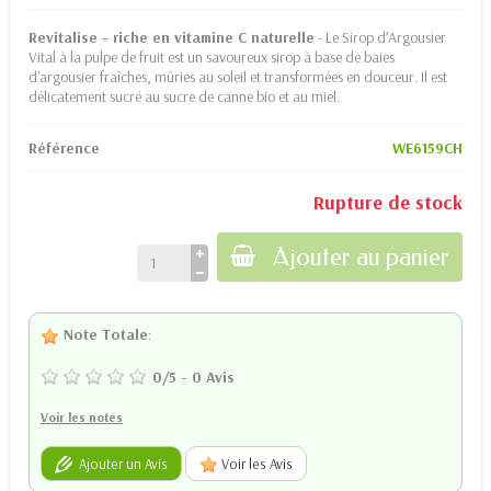
Revitalise - riche en vitamine C naturelle
- Le Sirop d’Argousier
Vital à la pulpe de fruit est un savoureux sirop à base de baies
d'argousier fraîches, mûries au soleil et transformées en douceur. Il est
délicatement sucré au sucre de canne bio et au miel.
Référence
WE6159CH
Rupture de stock
Ajouter au panier
Note Totale
:
0
/
5
-
0
Avis
Voir les notes
Ajouter un Avis
Voir les Avis