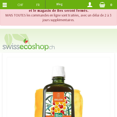
CHF
FR
Blog
0
PORTS OFFERTS
DES 120.-
!! Important !! Jusqu'au 20 août 2026, le support téléphonique
et le magasin de Bex seront fermés.
MAIS TOUTES les commandes en ligne sont traitées, avec un délai de 2 à 3
jours supplémentaires.