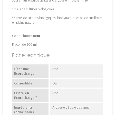
Sucre*, jus et pulpe de baies d’argousier** (42%), miel*
* issus de cultures biologiques
** issus de cultures biologiques, biodynamiques ou de cueillettes
en pleine nature
Conditionnement
Flacon de 200 ml
Fiche technique
C'est une
Non
Écorecharge
Comestible
Oui
Existe en
Non
Écorecharge ?
Ingrédients
Argousier, Sucre de canne
(principaux)