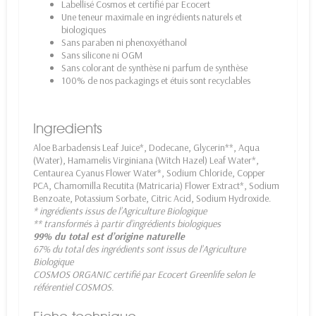
Labellisé Cosmos et certifié par Ecocert
Une teneur maximale en ingrédients naturels et
biologiques
Sans paraben ni phenoxyéthanol
Sans silicone ni OGM
Sans colorant de synthèse ni parfum de synthèse
100% de nos packagings et étuis sont recyclables
Ingredients
Aloe Barbadensis Leaf Juice*, Dodecane, Glycerin**, Aqua
(Water), Hamamelis Virginiana (Witch Hazel) Leaf Water*,
Centaurea Cyanus Flower Water*, Sodium Chloride, Copper
PCA, Chamomilla Recutita (Matricaria) Flower Extract*, Sodium
Benzoate, Potassium Sorbate, Citric Acid, Sodium Hydroxide.
* ingrédients issus de l’Agriculture Biologique
** transformés à partir d’ingrédients biologiques
99% du total est d’origine naturelle
67% du total des ingrédients sont issus de l’Agriculture
Biologique
COSMOS ORGANIC certifié par Ecocert Greenlife selon le
référentiel COSMOS.