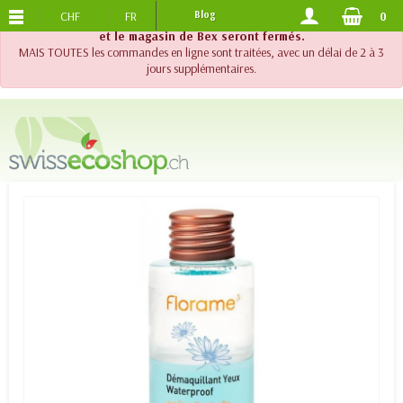
CHF
FR
Blog
0
PORTS OFFERTS
DES 120.-
!! Important !! Jusqu'au 20 août 2026, le support téléphonique
et le magasin de Bex seront fermés.
MAIS TOUTES les commandes en ligne sont traitées, avec un délai de 2 à 3
jours supplémentaires.