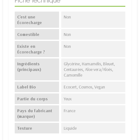
Fiche technique
C'est une
Non
Écorecharge
Comestible
Non
Existe en
Non
Écorecharge ?
Ingrédients
Glycérine, Hamamélis, Bleuet,
(principaux)
Centaurées, Aloe vera/Aloès,
Camomille
Label Bio
Ecocert, Cosmos, Vegan
Partie du corps
Yeux
Pays du fabricant
France
(marque)
Texture
Liquide