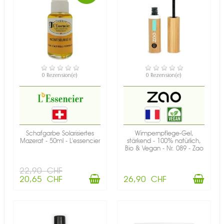
VERFÜGBAR
VERFÜGBAR
0 Rezension(e)
0 Rezension(e)
Schafgarbe Solarisiertes
Wimpernpflege-Gel,
Mazerat - 50ml - L'essencier
stärkend - 100% natürlich,
Bio & Vegan - Nr. 089 - Zao
22,90 CHF
20,65 CHF
26,90 CHF