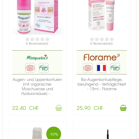
NICHT AUF LAGER
VERFÜGBAR
0 Rezension(e)
0 Rezension(e)
Augen- und Lippenkonturen
Bio-Augenkonturpflege,
(mit organischer
beruhigend - Verträglichkeit
Moschusrose und
- 15ml - Florame
Hyaluronsäure) -...
22,40 CHF
25,90 CHF
-10%