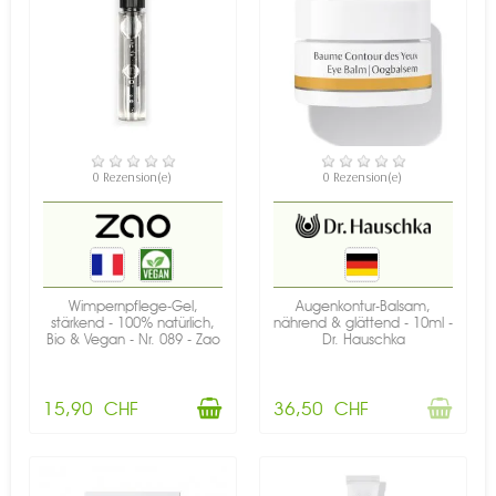
VERFÜGBAR
NICHT AUF LAGER
0 Rezension(e)
0 Rezension(e)
Wimpernpflege-Gel,
Augenkontur-Balsam,
stärkend - 100% natürlich,
nährend & glättend - 10ml -
Bio & Vegan - Nr. 089 - Zao
Dr. Hauschka
15,90 CHF
36,50 CHF