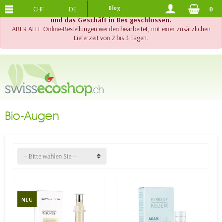
CHF
DE
Blog
0
KOSTENLOSER VERSAND
AB 120.-
!! Wichtig !! Bis am 20. August 2026 sind der Telefonsupport
und das Geschäft in Bex geschlossen.
ABER ALLE Online-Bestellungen werden bearbeitet, mit einer zusätzlichen
Lieferzeit von 2 bis 3 Tagen.
Bio-Augen
-- Bitte wählen Sie --
NEU