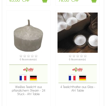
45,00 CHF
78,00 CHF
VERFÜGBAR
VERFÜGBAR
0 Rezension(e)
0 Rezension(e)
Weißes Teelicht aus
4 Teelichthalter aus Glas -
pflanzlichem Stearin - 24
Ah! Table
Stück - Ah! Table