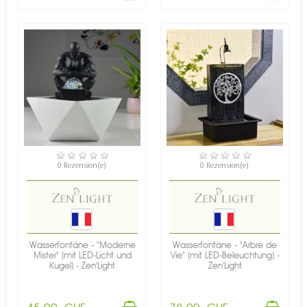
VERFÜGBAR
VERFÜGBAR
0 Rezension(e)
0 Rezension(e)
Wasserfontäne - "Moderne
Wasserfontäne - "Arbre de
Mister" (mit LED-Licht und
Vie" (mit LED-Beleuchtung) -
Kugel) - Zen'Light
Zen'Light