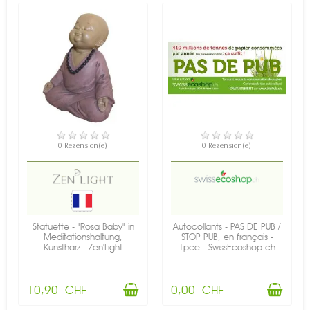
VERFÜGBAR
VERFÜGBAR
0 Rezension(e)
0 Rezension(e)
Statuette - "Rosa Baby" in
Autocollants - PAS DE PUB /
Meditationshaltung,
STOP PUB, en français -
Kunstharz - Zen'Light
1pce - SwissEcoshop.ch
10,90 CHF
0,00 CHF