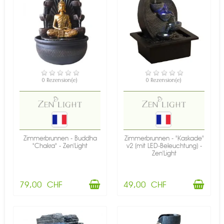
VERFÜGBAR
VERFÜGBAR
0 Rezension(e)
0 Rezension(e)
Zimmerbrunnen - Buddha
Zimmerbrunnen - "Kaskade"
"Chakra" - Zen'Light
v2 (mit LED-Beleuchtung) -
Zen'Light
79,00 CHF
49,00 CHF