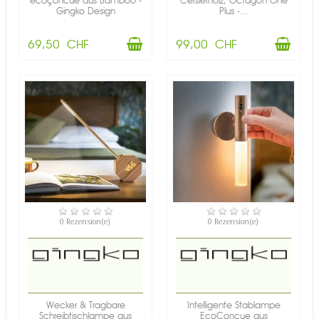
ecoçoncue aus Bamboo -
Cersierholz, Octagon One
Gingko Design
Plus -...
69,50 CHF
99,00 CHF
NICHT AUF LAGER
VERFÜGBAR
0 Rezension(e)
0 Rezension(e)
Wecker & Tragbare
Intelligente Stablampe
Schreibtischlampe aus
EcoConcue aus