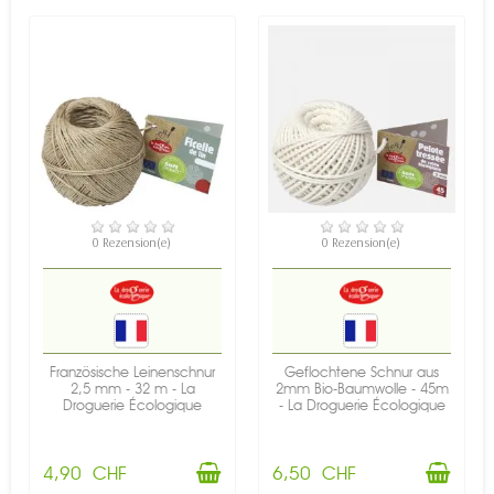
VERFÜGBAR
VERFÜGBAR
0 Rezension(e)
0 Rezension(e)
Französische Leinenschnur
Geflochtene Schnur aus
2,5 mm - 32 m - La
2mm Bio-Baumwolle - 45m
Droguerie Écologique
- La Droguerie Écologique
4,90 CHF
6,50 CHF