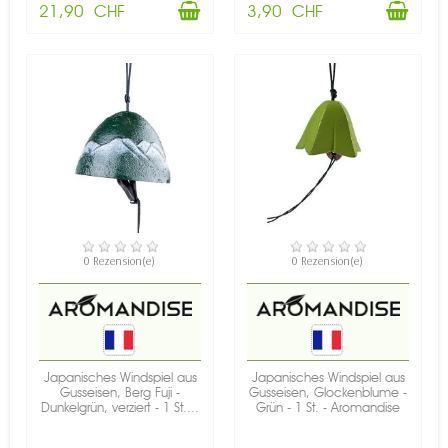
21,90 CHF
3,90 CHF
VERFÜGBAR
VERFÜGBAR
0 Rezension(e)
0 Rezension(e)
Japanisches Windspiel aus
Japanisches Windspiel aus
Gusseisen, Berg Fuji -
Gusseisen, Glockenblume -
Dunkelgrün, verziert - 1 St....
Grün - 1 St. - Aromandise