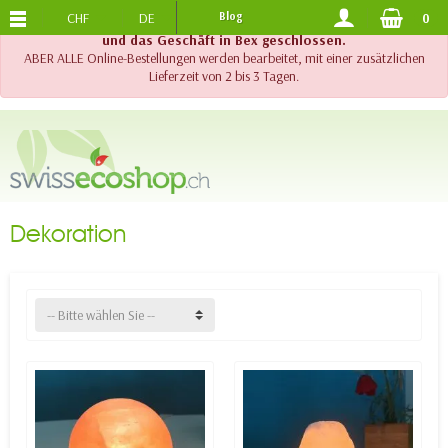
CHF
DE
Blog
0
KOSTENLOSER VERSAND
AB 120.-
!! Wichtig !! Bis am 20. August 2026 sind der Telefonsupport
und das Geschäft in Bex geschlossen.
ABER ALLE Online-Bestellungen werden bearbeitet, mit einer zusätzlichen
Lieferzeit von 2 bis 3 Tagen.
Dekoration
-- Bitte wählen Sie --