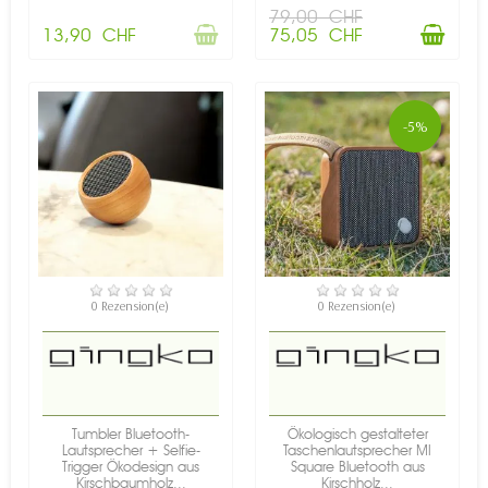
79,00 CHF
13,90 CHF
75,05 CHF
-5%
VERFÜGBAR
VERFÜGBAR
0 Rezension(e)
0 Rezension(e)
Tumbler Bluetooth-
Ökologisch gestalteter
Lautsprecher + Selfie-
Taschenlautsprecher MI
Trigger Ökodesign aus
Square Bluetooth aus
Kirschbaumholz...
Kirschholz...