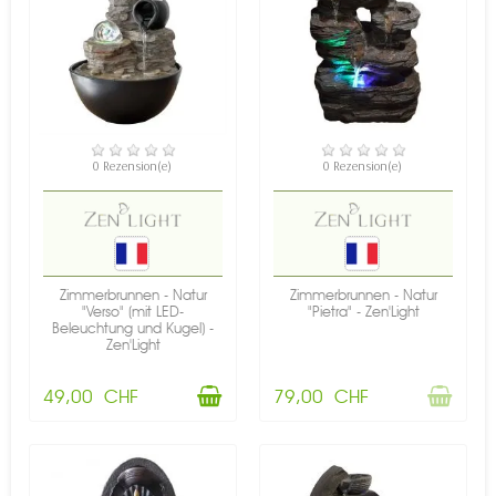
VERFÜGBAR
NICHT AUF LAGER
0 Rezension(e)
0 Rezension(e)
Zimmerbrunnen - Natur
Zimmerbrunnen - Natur
"Verso" (mit LED-
"Pietra" - Zen'Light
Beleuchtung und Kugel) -
Zen'Light
49,00 CHF
79,00 CHF