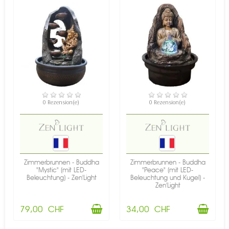
VERFÜGBAR
VERFÜGBAR
0 Rezension(e)
0 Rezension(e)
Zimmerbrunnen - Buddha
Zimmerbrunnen - Buddha
"Mystic" (mit LED-
"Peace" (mit LED-
Beleuchtung) - Zen'Light
Beleuchtung und Kugel) -
Zen'Light
79,00 CHF
34,00 CHF