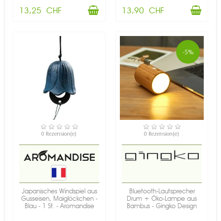
13,25 CHF
13,90 CHF
-5%
NICHT AUF LAGER
VERFÜGBAR
0 Rezension(e)
0 Rezension(e)
Japanisches Windspiel aus
Bluetooth-Lautsprecher
Gusseisen, Maiglöckchen -
Drum + Öko-Lampe aus
Blau - 1 St. - Aromandise
Bambus - Gingko Design