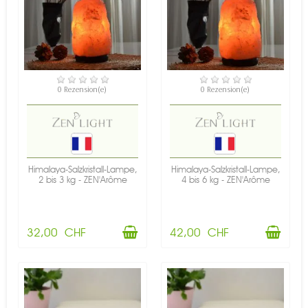
VERFÜGBAR
VERFÜGBAR
0 Rezension(e)
0 Rezension(e)
Himalaya-Salzkristall-Lampe,
Himalaya-Salzkristall-Lampe,
2 bis 3 kg - ZEN'Arôme
4 bis 6 kg - ZEN'Arôme
32,00 CHF
42,00 CHF