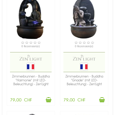
VERFÜGBAR
VERFÜGBAR
0 Rezension(e)
0 Rezension(e)
Zimmerbrunnen - Buddha
Zimmerbrunnen - Buddha
"Harmonie" (mit LED-
"Gnade" (mit LED-
Beleuchtung) - Zen'Light
Beleuchtung) - Zen'Light
79,00 CHF
79,00 CHF