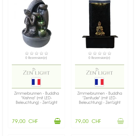
VERFÜGBAR
NICHT AUF LAGER
0 Rezension(e)
0 Rezension(e)
Zimmerbrunnen - Buddha
Zimmerbrunnen - Buddha
"Krishna" (mit LED-
"Zenitude" (mit LED-
Beleuchtung) - Zen'Light
Beleuchtung) - Zen'Light
79,00 CHF
79,00 CHF