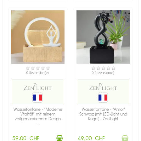
VERFÜGBAR
NICHT AUF LAGER
0 Rezension(e)
0 Rezension(e)
Wasserfontäne - "Moderne
Wasserfontäne - "Amor"
Vitalität" mit reinem
Schwarz (mit LED-Licht und
zeitgenössischem Design
Kugel) - Zen'Light
-...
59,00 CHF
49,00 CHF