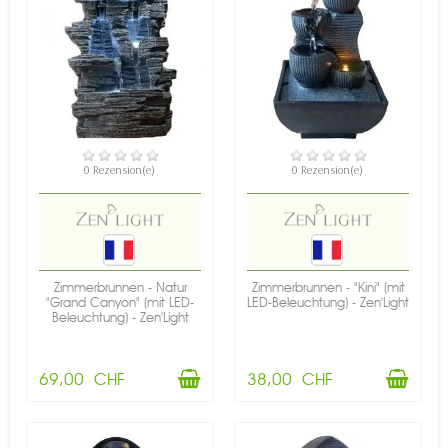
VERFÜGBAR
VERFÜGBAR
0 Rezension(e)
0 Rezension(e)
Zimmerbrunnen - Natur
Zimmerbrunnen - "Kini" (mit
"Grand Canyon" (mit LED-
LED-Beleuchtung) - Zen'Light
Beleuchtung) - Zen'Light
69,00 CHF
38,00 CHF