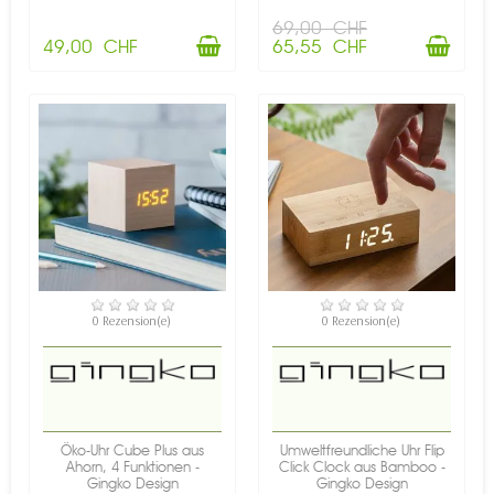
69,00 CHF
49,00 CHF
65,55 CHF
NICHT AUF LAGER
NICHT AUF LAGER
0 Rezension(e)
0 Rezension(e)
Öko-Uhr Cube Plus aus
Umweltfreundliche Uhr Flip
Ahorn, 4 Funktionen -
Click Clock aus Bamboo -
Gingko Design
Gingko Design