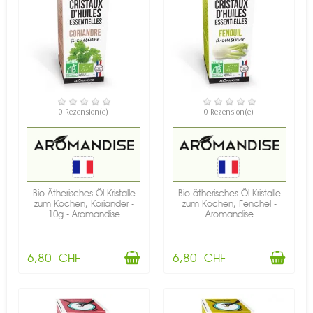
VERFÜGBAR
VERFÜGBAR
0 Rezension(e)
0 Rezension(e)
Bio Ätherisches Öl Kristalle
Bio ätherisches Öl Kristalle
zum Kochen, Koriander -
zum Kochen, Fenchel -
10g - Aromandise
Aromandise
6,80 CHF
6,80 CHF