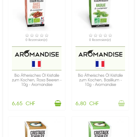
VERFÜGBAR
NICHT AUF LAGER
0 Rezension(e)
0 Rezension(e)
Bio Ätherisches Öl Kristalle
Bio Ätherisches Öl Kristalle
zum Kochen, Rosa Beeren -
zum Kochen, Basilikum -
10g - Aromandise
10g - Aromandise
6,65 CHF
6,80 CHF