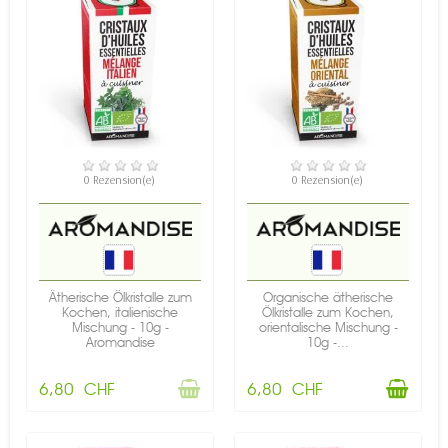
NICHT AUF LAGER
VERFÜGBAR
0 Rezension(e)
0 Rezension(e)
Ätherische Ölkristalle zum
Organische ätherische
Kochen, italienische
Ölkristalle zum Kochen,
Mischung - 10g -
orientalische Mischung -
Aromandise
10g -...
6,80 CHF
6,80 CHF