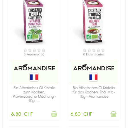
NICHT AUF LAGER
NICHT AUF LAGER
0 Rezension(e)
0 Rezension(e)
Bio-Ätherisches Öl Kristalle
Bio-Ätherisches Öl Kristalle
zum Kochen,
für das Kochen, Thäi Mix -
Provenzalische Mischung -
10g - Aromandise
10g -...
6,80 CHF
6,80 CHF