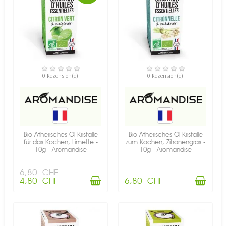
VERFÜGBAR
VERFÜGBAR
0 Rezension(e)
0 Rezension(e)
Bio-Ätherisches Öl Kristalle
Bio-Ätherisches Öl-Kristalle
für das Kochen, Limette -
zum Kochen, Zitronengras -
10g - Aromandise
10g - Aromandise
6,80 CHF
4,80 CHF
6,80 CHF