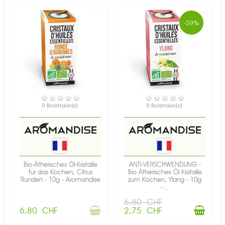
-59%
NICHT AUF LAGER
VERFÜGBAR
0 Rezension(e)
0 Rezension(e)
Bio-Ätherisches Öl-Kristalle
ANTI-VERSCHWENDUNG -
für das Kochen, Citrus
Bio Ätherisches Öl Kristalle
Runden - 10g - Aromandise
zum Kochen, Ylang - 10g
-...
6,80 CHF
6,80 CHF
2,75 CHF