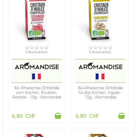
VERFÜGBAR
VERFÜGBAR
0 Rezension(e)
0 Rezension(e)
Bio Ätherisches Öl Kristalle
Bio-Ätherisches Öl Kristalle
zum Kochen, Bourbon-
für das Kochen, Ingwer -
Geranie - 10g - Aromandise
10g - Aromandise
6,80 CHF
6,80 CHF