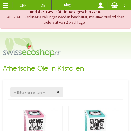
CHF
DE
Blog
0
KOSTENLOSER VERSAND
AB 120.-
!! Wichtig !! Bis am 20. August 2026 sind der Telefonsupport
und das Geschäft in Bex geschlossen.
ABER ALLE Online-Bestellungen werden bearbeitet, mit einer zusätzlichen
Lieferzeit von 2 bis 3 Tagen.
Ätherische Öle in Kristallen
-- Bitte wählen Sie --