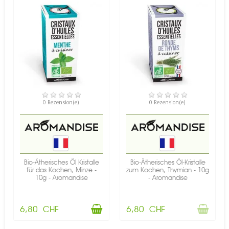
VERFÜGBAR
NICHT AUF LAGER
0 Rezension(e)
0 Rezension(e)
Bio-Ätherisches Öl Kristalle
Bio-Ätherisches Öl-Kristalle
für das Kochen, Minze -
zum Kochen, Thymian - 10g
10g - Aromandise
- Aromandise
6,80 CHF
6,80 CHF