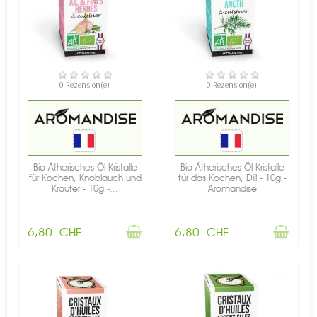
NICHT AUF LAGER
NICHT AUF LAGER
0 Rezension(e)
0 Rezension(e)
Bio-Ätherisches Öl-Kristalle
Bio-Ätherisches Öl Kristalle
für Kochen, Knoblauch und
für das Kochen, Dill - 10g -
Kräuter - 10g -...
Aromandise
6,80 CHF
6,80 CHF