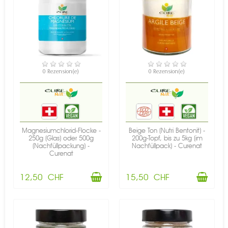
VERFÜGBAR
VERFÜGBAR
0 Rezension(e)
0 Rezension(e)
Magnesiumchlorid-Flocke -
Beige Ton (Nutri Bentonit) -
250g (Glas) oder 500g
200g-Topf, bis zu 5kg (im
(Nachfüllpackung) -
Nachfüllpack) - Curenat
Curenat
12,50 CHF
15,50 CHF