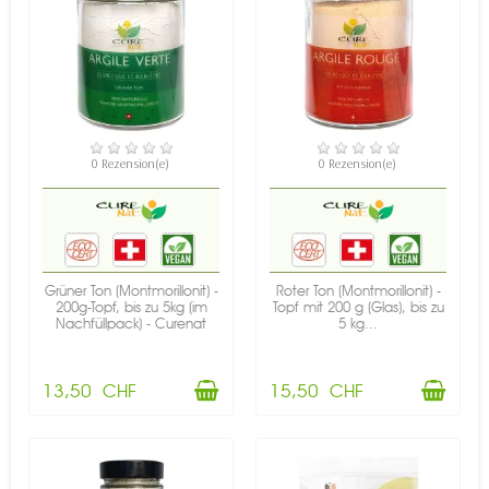
VERFÜGBAR
VERFÜGBAR
0 Rezension(e)
0 Rezension(e)
Grüner Ton (Montmorillonit) -
Roter Ton (Montmorillonit) -
200g-Topf, bis zu 5kg (im
Topf mit 200 g (Glas), bis zu
Nachfüllpack) - Curenat
5 kg...
13,50 CHF
15,50 CHF