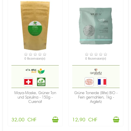
VERFÜGBAR
VERFÜGBAR
0 Rezension(e)
0 Rezension(e)
Maya-Maske, Grüner Ton
Grüne Tonerde (Illite) BIO -
und Spirulina - 150g -
Fein gemahlen, 1kg -
Curenat
Argiletz
32,00 CHF
12,90 CHF