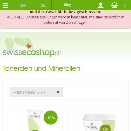
CHF
DE
Blog
0
KOSTENLOSER VERSAND
AB 120.-
!! Wichtig !! Bis am 20. August 2026 sind der Telefonsupport
und das Geschäft in Bex geschlossen.
ABER ALLE Online-Bestellungen werden bearbeitet, mit einer zusätzlichen
Lieferzeit von 2 bis 3 Tagen.
Tonerden und Mineralien
-- Bitte wählen Sie --
-10%