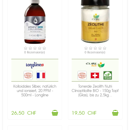
VERFÜGBAR
VERFÜGBAR
0 Rezension(e)
0 Rezension(e)
Kolloidales Silber, natürlich
Tonerde Zeolith Nutri
und ionisiert, 20 PPM -
Clinoptilolite BIO - 150g Topf
500ml - Longline
(Glas), bis zu 2,5kg...
26,50 CHF
19,50 CHF