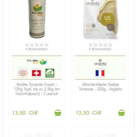
VERFÜGBAR
VERFÜGBAR
0 Rezension(e)
0 Rezension(e)
Weiße Tonerde Kaolin -
Ultra-Ventilierte Gelbe
125g Topf, bis zu 2,5kg (im
Tonerde - 200g - Argiletz
Nachfüllpack) - Curenat
13,50 CHF
12,30 CHF