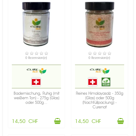
VERFÜGBAR
VERFÜGBAR
0 Rezension(e)
0 Rezension(e)
Bademischung, Ruhig (mit
Reines Himalayasalz - 350g
weißem Ton) - 275g (Glas)
(Glas) oder 500g
oder 500g...
(Nachfüllpackung) -
Curenat
14,50 CHF
14,50 CHF