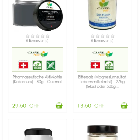
VERFÜGBAR
VERFÜGBAR
0 Rezension(e)
0 Rezension(e)
Pharmazeutische Aktivkohle
Bittersalz (Magnesiumsulfat,
(Kokosnuss) - 80g - Curenat
lebensmittelecht) - 275g
(Glas) oder 500g...
29,50 CHF
13,50 CHF