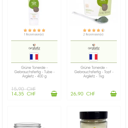
VERFÜGBAR
VERFÜGBAR
1 Rezension(e)
2 Rezension(e)
Grüne Tonerde -
Grüne Tonerde -
Gebrauchsfertig - Tube -
Gebrauchsfertig - Topf -
Argiletz - 400 g
Argiletz - 1kg
15,90 CHF
14,35 CHF
26,90 CHF