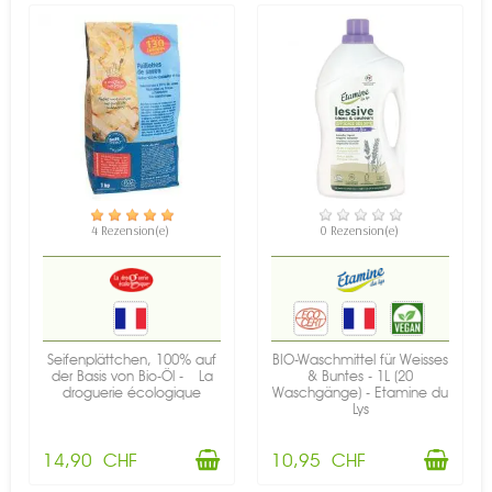
VERFÜGBAR
VERFÜGBAR
4 Rezension(e)
0 Rezension(e)
Seifenplättchen, 100% auf
BIO-Waschmittel für Weisses
der Basis von Bio-Öl - La
& Buntes - 1L (20
droguerie écologique
Waschgänge) - Etamine du
Lys
14,90 CHF
10,95 CHF