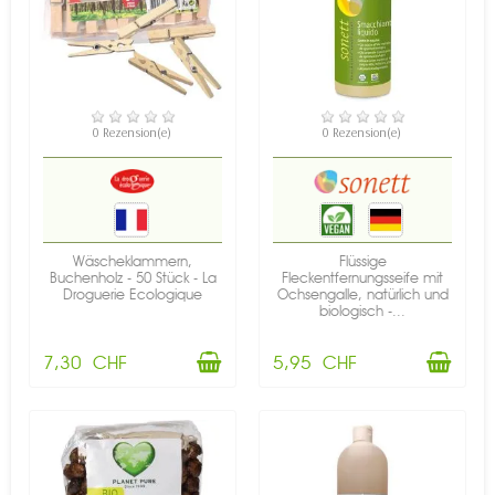
VERFÜGBAR
VERFÜGBAR
0 Rezension(e)
0 Rezension(e)
Wäscheklammern,
Flüssige
Buchenholz - 50 Stück - La
Fleckentfernungsseife mit
Droguerie Ecologique
Ochsengalle, natürlich und
biologisch -...
7,30 CHF
5,95 CHF