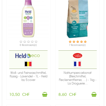
VERFÜGBAR
VERFÜGBAR
0 Rezension(e)
7 Rezension(e)
Woll- und Feinwaschmittel,
Natriumpercarbonat
flüssig - Lavendel - 1L - Held
(Bleichmittel,
by Ecover
Fleckenentferner, ...) - 1kg -
La Droguerie...
10,50 CHF
8,60 CHF