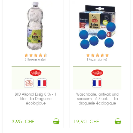
VERFÜGBAR
VERFÜGBAR
5 Rezension(e)
1 Rezension(e)
BIO Alkohol Essig 8 % - 1
Waschbälle, antikalk und
Liter - La Droguerie
sparsam - 6 Stück - La
écologique
droguerie écologique
3,95 CHF
19,90 CHF