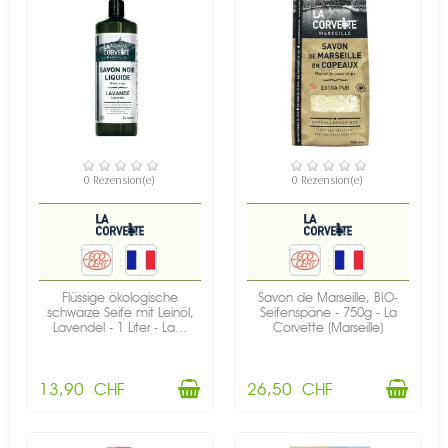
VERFÜGBAR
VERFÜGBAR
0 Rezension(e)
0 Rezension(e)
Flüssige ökologische
Savon de Marseille, BIO-
schwarze Seife mit Leinöl,
Seifenspäne - 750g - La
Lavendel - 1 Liter - La...
Corvette (Marseille)
13,90 CHF
26,50 CHF