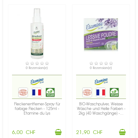
VERFÜGBAR
VERFÜGBAR
0 Rezension(e)
0 Rezension(e)
Fleckenentferner-Spray für
BIO-Waschpulver, Weisse
farbige Flecken - 125ml -
Wäsche und Helle Farben -
Etamine du Lys
2kg (40 Waschgänge) -...
6,00 CHF
21,90 CHF