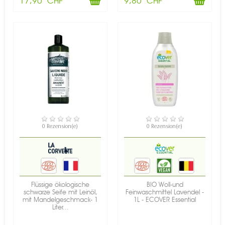
17,90 CHF
9,80 CHF
VERFÜGBAR
VERFÜGBAR
0 Rezension(e)
0 Rezension(e)
Flüssige ökologische
BIO Woll-und
schwarze Seife mit Leinöl,
Feinwaschmittel Lavendel -
mit Mandelgeschmack- 1
1L - ECOVER Essential
Liter...