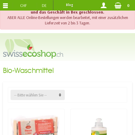
CHF
DE
Blog
0
KOSTENLOSER VERSAND
AB 120.-
!! Wichtig !! Bis am 20. August 2026 sind der Telefonsupport
und das Geschäft in Bex geschlossen.
ABER ALLE Online-Bestellungen werden bearbeitet, mit einer zusätzlichen
Lieferzeit von 2 bis 3 Tagen.
Bio-Waschmittel
-- Bitte wählen Sie --