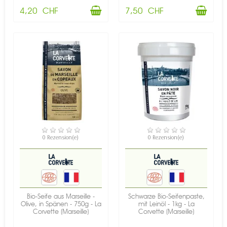
4,20 CHF
7,50 CHF
VERFÜGBAR
VERFÜGBAR
0 Rezension(e)
0 Rezension(e)
Bio-Seife aus Marseille -
Schwarze Bio-Seifenpaste,
Olive, in Spänen - 750g - La
mit Leinöl - 1kg - La
Corvette (Marseille)
Corvette (Marseille)