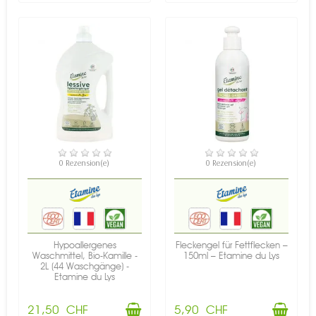
VERFÜGBAR
VERFÜGBAR
0 Rezension(e)
0 Rezension(e)
Hypoallergenes
Fleckengel für Fettflecken –
Waschmittel, Bio-Kamille -
150ml – Etamine du Lys
2L (44 Waschgänge) -
Etamine du Lys
21,50 CHF
5,90 CHF