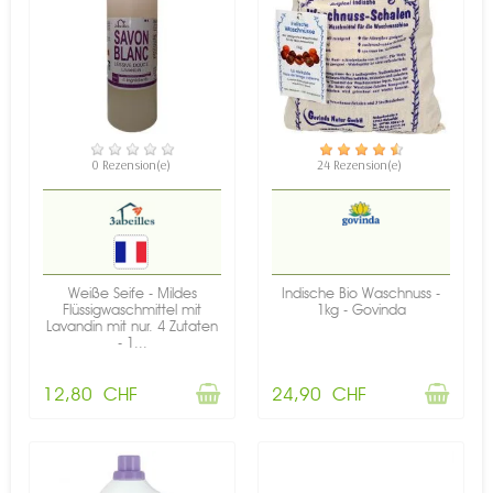
NICHT AUF LAGER
NICHT AUF LAGER
0 Rezension(e)
24 Rezension(e)
Weiße Seife - Mildes
Indische Bio Waschnuss -
Flüssigwaschmittel mit
1kg - Govinda
Lavandin mit nur. 4 Zutaten
- 1...
12,80 CHF
24,90 CHF