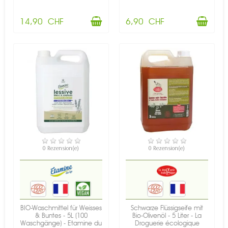
14,90 CHF
6,90 CHF
VERFÜGBAR
NICHT AUF LAGER
0 Rezension(e)
0 Rezension(e)
BIO-Waschmittel für Weisses
Schwarze Flüssigseife mit
& Buntes - 5L (100
Bio-Olivenöl - 5 Liter - La
Waschgänge) - Etamine du
Droguerie écologique