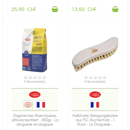
25,90 CHF
13,50 CHF
VERFÜGBAR
VERFÜGBAR
0 Rezension(e)
0 Rezension(e)
Organisches Waschpulver,
Halbharte Reinigungsbürste
ultra-konzentriert - 800gr - La
aus FSC-Buchenholz - 1
droguerie écologique
Stück - La Droguerie...