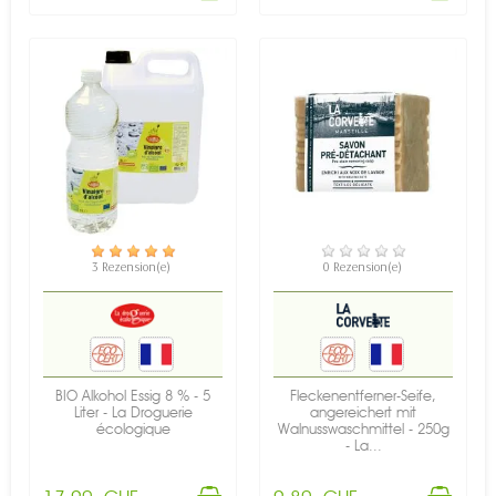
VERFÜGBAR
VERFÜGBAR
3 Rezension(e)
0 Rezension(e)
BIO Alkohol Essig 8 % - 5
Fleckenentferner-Seife,
Liter - La Droguerie
angereichert mit
écologique
Walnusswaschmittel - 250g
- La...