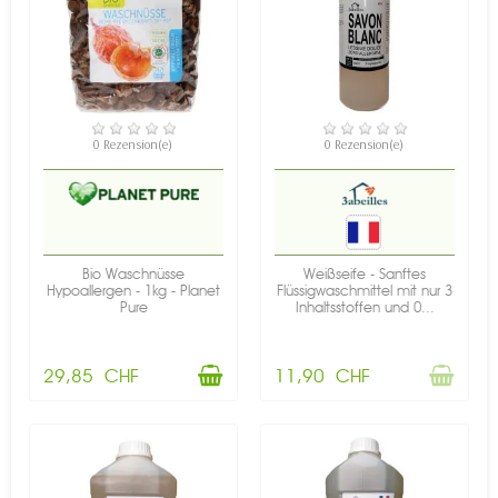
VERFÜGBAR
NICHT AUF LAGER
0 Rezension(e)
0 Rezension(e)
Bio Waschnüsse
Weißseife - Sanftes
Hypoallergen - 1kg - Planet
Flüssigwaschmittel mit nur 3
Pure
Inhaltsstoffen und 0...
29,85 CHF
11,90 CHF