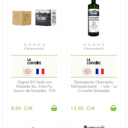
VERFÜGBAR
VERFÜGBAR
0 Rezension(e)
0 Rezension(e)
Original BIO-Seife von
Ökologische Olivenseife,
Marseille Bio, Extra Pur
Mehrzweckseife - 1 Liter - La
(Savon de Marseille), 72%
Corvette (Marseille)
-...
8,90 CHF
13,90 CHF