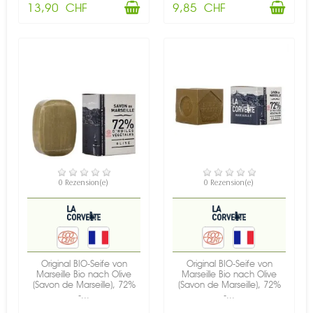
13,90 CHF
9,85 CHF
VERFÜGBAR
VERFÜGBAR
0 Rezension(e)
0 Rezension(e)
Original BIO-Seife von
Original BIO-Seife von
Marseille Bio nach Olive
Marseille Bio nach Olive
(Savon de Marseille), 72%
(Savon de Marseille), 72%
-...
-...