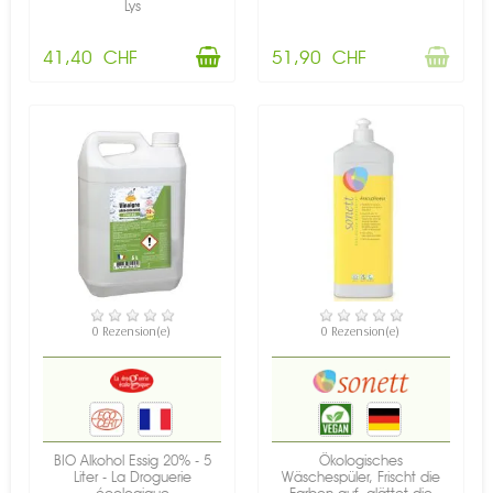
Lys
41,40 CHF
51,90 CHF
VERFÜGBAR
VERFÜGBAR
0 Rezension(e)
0 Rezension(e)
BIO Alkohol Essig 20% - 5
Ökologisches
Liter - La Droguerie
Wäschespüler, Frischt die