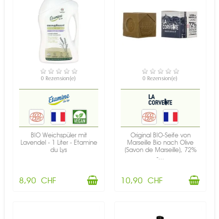
VERFÜGBAR
VERFÜGBAR
0 Rezension(e)
0 Rezension(e)
BIO Weichspüler mit
Original BIO-Seife von
Lavendel - 1 Liter - Etamine
Marseille Bio nach Olive
du Lys
(Savon de Marseille), 72%
-...
8,90 CHF
10,90 CHF