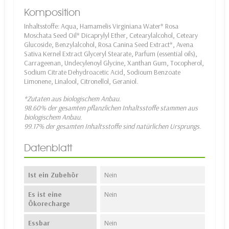
Komposition
Inhaltsstoffe: Aqua, Hamamelis Virginiana Water* Rosa
Moschata Seed Oil* Dicaprylyl Ether, Cetearylalcohol, Ceteary
Glucoside, Benzylalcohol, Rosa Canina Seed Extract*, Avena
Sativa Kernel Extract Glyceryl Stearate, Parfum (essential oils),
Carrageenan, Undecylenoyl Glycine, Xanthan Gum, Tocopherol,
Sodium Citrate Dehydroacetic Acid, Sodioum Benzoate
Limonene, Linalool, Citronellol, Geraniol.
*Zutaten aus biologischem Anbau.
98.60% der gesamten pflanzlichen Inhaltsstoffe stammen aus
biologischem Anbau.
99.17% der gesamten Inhaltsstoffe sind natürlichen Ursprungs.
Datenblatt
Ist ein Zubehör
Nein
Es ist eine
Nein
Ökorecharge
Essbar
Nein