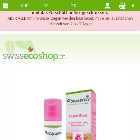
CHF
DE
Blog
0
KOSTENLOSER VERSAND
AB 120.-
!! Wichtig !! Bis am 20. August 2026 sind der Telefonsupport
und das Geschäft in Bex geschlossen.
ABER ALLE Online-Bestellungen werden bearbeitet, mit einer zusätzlichen
Lieferzeit von 2 bis 3 Tagen.