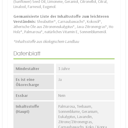
(Sunflower) Seed Oil, Limonene, Geraniol, Citronellol, Citral,
Linalool, Farnesol, Eugenol.
Germanisierte Liste der Inhaltsstoffe zum leichteren
Verständnis:
Sheabutter*, Carnaubawachs*, Kokosöl*,
ätherische Öle aus Zitroneneukalyptus*, Java-Zitronengras*, Ho
Holz*, Palmarosa*, natürliches Vitamin E, Sonnenblumenöl.
*Inhaltsstoffe aus ökologischem Landbau
Datenblatt
Mindestalter
3 Jahre
Es ist eine
Ja
Ökorecharge
Essbar
Nein
Inhaltsstoffe
Palmarosa, Teebaum,
(Haupt)
Sonnenblume, Geranium,
Eukalyptus, Lavandin,
Zitrone/Zitronengras,
Carnaubawachs, Koko / Kopra,