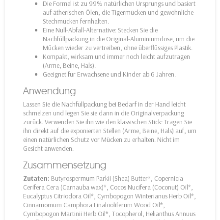
Die Formel ist zu 99% natürlichen Ursprungs und basiert
auf ätherischen Ölen, die Tigermücken und gewöhnliche
Stechmücken fernhalten.
Eine Null-Abfall-Alternative: Stecken Sie die
Nachfüllpackung in die Original-Aluminiumdose, um die
Mücken wieder zu vertreiben, ohne überflüssiges Plastik.
Kompakt, wirksam und immer noch leicht aufzutragen
(Arme, Beine, Hals).
Geeignet für Erwachsene und Kinder ab 6 Jahren.
Anwendung
Lassen Sie die Nachfüllpackung bei Bedarf in der Hand leicht
schmelzen und legen Sie sie dann in die Originalverpackung
zurück. Verwenden Sie ihn wie den klassischen Stick: Tragen Sie
ihn direkt auf die exponierten Stellen (Arme, Beine, Hals) auf, um
einen natürlichen Schutz vor Mücken zu erhalten. Nicht im
Gesicht anwenden.
Zusammensetzung
Zutaten:
Butyrospermum Parkii (Shea) Butter*, Copernicia
Cerifera Cera (Carnauba wax)*, Cocos Nucifera (Coconut) Oil*,
Eucalyptus Citriodora Oil*, Cymbopogon Winterianus Herb Oil*,
Cinnamomum Camphora Linalooliferum Wood Oil*,
Cymbopogon Martinii Herb Oil*, Tocopherol, Helianthus Annuus