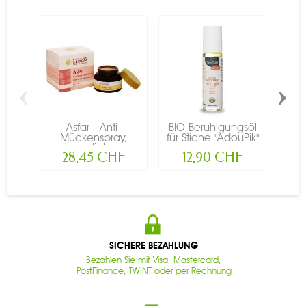
‹
›
Asfar - Anti-
BIO-Beruhigungsöl
Mückenspray,
für Stiche "AdouPik"
Schu
äusserliche...
-...
28,45 CHF
12,90 CHF
SICHERE BEZAHLUNG
Bezahlen Sie mit Visa, Mastercard,
PostFinance, TWINT oder per Rechnung