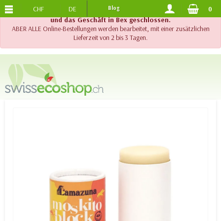
CHF
DE
Blog
0
KOSTENLOSER VERSAND
AB 120.-
!! Wichtig !! Bis am 20. August 2026 sind der Telefonsupport
und das Geschäft in Bex geschlossen.
ABER ALLE Online-Bestellungen werden bearbeitet, mit einer zusätzlichen
Lieferzeit von 2 bis 3 Tagen.