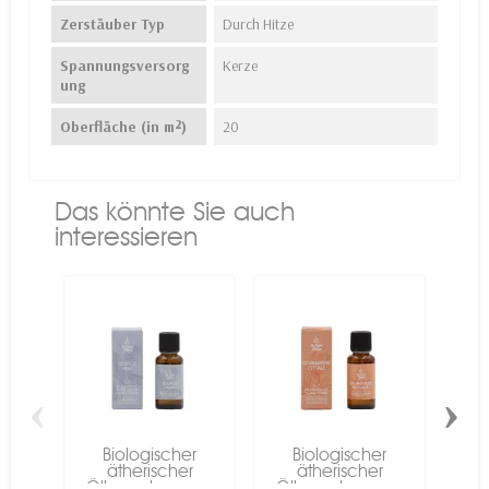
Zerstäuber Typ
Durch Hitze
Spannungsversorg
Kerze
ung
Oberfläche (in m²)
20
Das könnte Sie auch
interessieren
‹
›
Biologischer
Biologischer
ätherischer
ätherischer
Ölkomplex zur...
Ölkomplex zur...
Öl