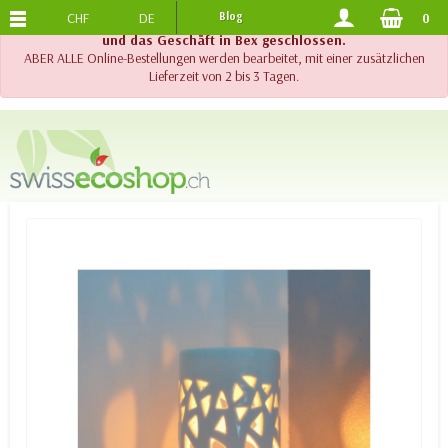
CHF
DE
Blog
0
KOSTENLOSER VERSAND
AB 120.-
!! Wichtig !! Bis am 20. August 2026 sind der Telefonsupport
und das Geschäft in Bex geschlossen.
ABER ALLE Online-Bestellungen werden bearbeitet, mit einer zusätzlichen
Lieferzeit von 2 bis 3 Tagen.