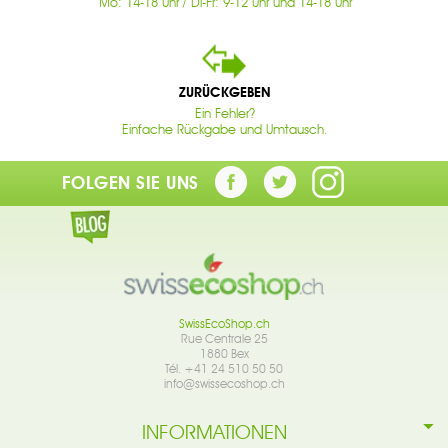
Mo: 14-18 Uhr / Di-Fr: 9-12 Uhr und 14-18 Uhr
ZURÜCKGEBEN
Ein Fehler?
Einfache Rückgabe und Umtausch.
FOLGEN SIE UNS
SwissEcoShop.ch
Rue Centrale 25
1880 Bex
Tél. +41 24 510 50 50
info@swissecoshop.ch
INFORMATIONEN