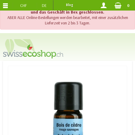
CHF
DE
Blog
0
KOSTENLOSER VERSAND
AB 120.-
!! Wichtig !! Bis am 20. August 2026 sind der Telefonsupport
und das Geschäft in Bex geschlossen.
ABER ALLE Online-Bestellungen werden bearbeitet, mit einer zusätzlichen
Lieferzeit von 2 bis 3 Tagen.