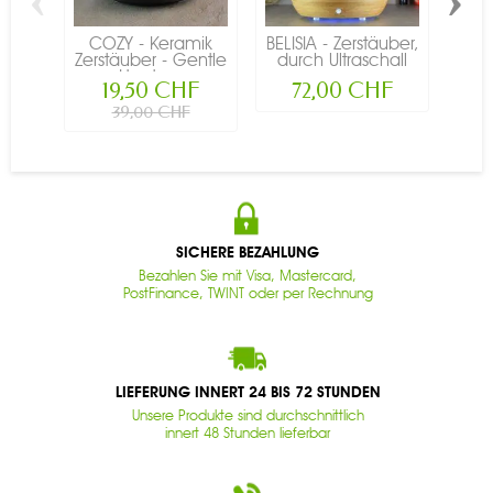
COZY - Keramik
BELISIA - Zerstäuber,
BIO
Zerstäuber - Gentle
durch Ultraschall
aus 
Heat -...
-...
19,50 CHF
72,00 CHF
39,00 CHF
SICHERE BEZAHLUNG
Bezahlen Sie mit Visa, Mastercard,
PostFinance, TWINT oder per Rechnung
LIEFERUNG INNERT 24 BIS 72 STUNDEN
Unsere Produkte sind durchschnittlich
innert 48 Stunden lieferbar