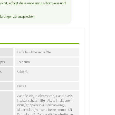
waltet, erfolgt diese Anpassung schrittweise und
rderungen zu entsprechen.
Farfalla - Ätherische Öle
pt)
Teebaum
s
Schweiz
Flüssig
Zahnfleisch, Insektenstiche, Candidiasis,
Insektenschutzmittel, Akute Infektionen,
Virus/grippaler (Viruserkrankung),
Blutkreislauf/schwere Beine, Immunität
(Stimulation), Zahnärztliche Infektionen,